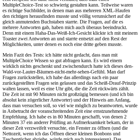
MultipleChoice-Test so schwierig gestalten kann. Teilweise waren
es richtige Suchbilder, in denen man aus mehreren XML-Haufen
den richtigen herausfinden musste und völlig verunsichert auf die
gleich anmutenden Buchstaben starrte. Die Fragen, auf die es
mehrere Antworten gab, haben mich auch überaus beeindruckt.
Denn mit einem Haha-Das-Weiß-Ich-Gesicht klickte ich mit meinem
Toaster zwei Antworten an und starrte entsetzt auf den Rest der
Möglichkeiten, unter denen es noch eine dritte geben musste.
Mein Fazit des Tests: ich hätte nicht gedacht, dass man mit
MultipleChoice Wissen so gut abfragen kann. Es wird einem
wirklich nichts geschenkt und zwischendurch hatte ich dieses den-
Wald-vor-Lauter-Bäumen-nicht-mehr-sehen-Gefühl. Man darf
Fragen zurückstellen, ich habe das allerdings nach ein paar
zurückgestellten Fragen sein gelassen und das Scheiß-Drauf-Prinzip
walten lassen, weil es eine Uhr gibt, die die Zeit rückwärts zählt.
Die Zeit ist mit 90 Minuten nicht großzügig bemessen (und ich bin
absolut kein zögerlicher Antworter) und der Hinweis am Anfang,
dass man versuchen soll, so viel wie möglich zu beantworten, wurde
in Anbetracht der voranschreitenden Zeit eine ernstzunehmende
Empfehlung. Ich habe es in 80 Minuten geschafft, von denen 2
Minuten 37 ein anderer Prüfling an Aufmerksamkeit bekam, der in
dieser Zeit verzweifelt versuchte, ein Fenster zu öffnen (und die
Nettozeit, wenn ich das Öffnen dieser kleinen Bonbons und
Taschentücher abziehe, würde mich auch interessieren). Das