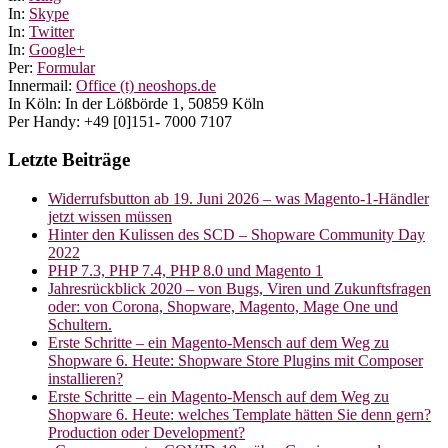
In:
Skype
In:
Twitter
In:
Google+
Per:
Formular
Innermail:
Office (t) neoshops.de
In Köln: In der Lößbörde 1, 50859 Köln
Per Handy: +49 [0]151- 7000 7107
Letzte Beiträge
Widerrufsbutton ab 19. Juni 2026 – was Magento-1-Händler
jetzt wissen müssen
Hinter den Kulissen des SCD – Shopware Community Day
2022
PHP 7.3, PHP 7.4, PHP 8.0 und Magento 1
Jahresrückblick 2020 – von Bugs, Viren und Zukunftsfragen
oder: von Corona, Shopware, Magento, Mage One und
Schultern.
Erste Schritte – ein Magento-Mensch auf dem Weg zu
Shopware 6. Heute: Shopware Store Plugins mit Composer
installieren?
Erste Schritte – ein Magento-Mensch auf dem Weg zu
Shopware 6. Heute: welches Template hätten Sie denn gern?
Production oder Development?