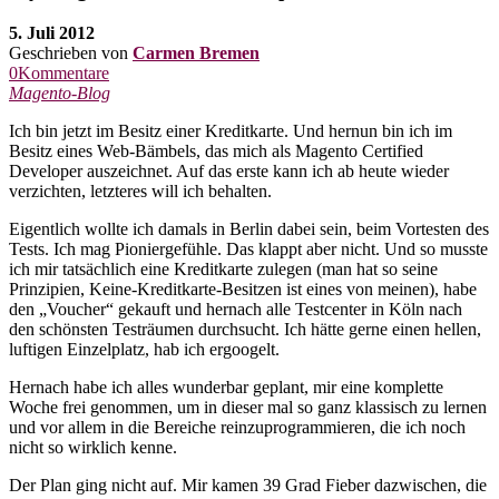
5. Juli 2012
Geschrieben von
Carmen Bremen
0Kommentare
Magento-Blog
Ich bin jetzt im Besitz einer Kreditkarte. Und hernun bin ich im
Besitz eines Web-Bämbels, das mich als Magento Certified
Developer auszeichnet. Auf das erste kann ich ab heute wieder
verzichten, letzteres will ich behalten.
Eigentlich wollte ich damals in Berlin dabei sein, beim Vortesten des
Tests. Ich mag Pioniergefühle. Das klappt aber nicht. Und so musste
ich mir tatsächlich eine Kreditkarte zulegen (man hat so seine
Prinzipien, Keine-Kreditkarte-Besitzen ist eines von meinen), habe
den „Voucher“ gekauft und hernach alle Testcenter in Köln nach
den schönsten Testräumen durchsucht. Ich hätte gerne einen hellen,
luftigen Einzelplatz, hab ich ergoogelt.
Hernach habe ich alles wunderbar geplant, mir eine komplette
Woche frei genommen, um in dieser mal so ganz klassisch zu lernen
und vor allem in die Bereiche reinzuprogrammieren, die ich noch
nicht so wirklich kenne.
Der Plan ging nicht auf. Mir kamen 39 Grad Fieber dazwischen, die