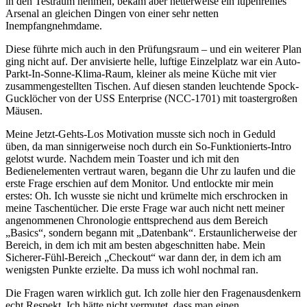
in den Testraum nehmen, bekam aber netterweise ein lupenreines
Arsenal an gleichen Dingen von einer sehr netten
Inempfangnehmdame.
Diese führte mich auch in den Prüfungsraum – und ein weiterer Plan
ging nicht auf. Der anvisierte helle, luftige Einzelplatz war ein Auto-
Parkt-In-Sonne-Klima-Raum, kleiner als meine Küche mit vier
zusammengestellten Tischen. Auf diesen standen leuchtende Spock-
Gucklöcher von der USS Enterprise (NCC-1701) mit toastergroßen
Mäusen.
Meine Jetzt-Gehts-Los Motivation musste sich noch in Geduld
üben, da man sinnigerweise noch durch ein So-Funktionierts-Intro
gelotst wurde. Nachdem mein Toaster und ich mit den
Bedienelementen vertraut waren, begann die Uhr zu laufen und die
erste Frage erschien auf dem Monitor. Und entlockte mir mein
erstes: Oh. Ich wusste sie nicht und krümelte mich erschrocken in
meine Taschentücher. Die erste Frage war auch nicht nett meiner
angenommenen Chronologie enttsprechend aus dem Bereich
„Basics“, sondern begann mit „Datenbank“. Erstaunlicherweise der
Bereich, in dem ich mit am besten abgeschnitten habe. Mein
Sicherer-Fühl-Bereich „Checkout“ war dann der, in dem ich am
wenigsten Punkte erzielte. Da muss ich wohl nochmal ran.
Die Fragen waren wirklich gut. Ich zolle hier den Fragenausdenkern
echt Respekt. Ich hätte nicht vermutet, dass man einen