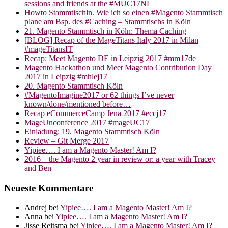
sessions and friends at the #MUC17NL
Howto Stammtischln. Wie ich so einen #Magento Stammtisch
plane am Bsp. des #Caching – Stammtischs in Köln
21. Magento Stammtisch in Köln: Thema Caching
[BLOG] Recap of the MageTitans Italy 2017 in Milan
#mageTitansIT
Recap: Meet Magento DE in Leipzig 2017 #mm17de
Magento Hackathon und Meet Magento Contribution Day
2017 in Leipzig #mhlej17
20. Magento Stammtisch Köln
#MagentoImagine2017 or 62 things I’ve never
known/done/mentioned before…
Recap eCommerceCamp Jena 2017 #eccj17
MageUnconference 2017 #mageUC17
Einladung: 19. Magento Stammtisch Köln
Review – Git Merge 2017
Yipiee…. I am a Magento Master! Am I?
2016 – the Magento 2 year in review or: a year with Tracey
and Ben
Neueste Kommentare
Andrej
bei
Yipiee…. I am a Magento Master! Am I?
Anna
bei
Yipiee…. I am a Magento Master! Am I?
Jisse Reitsma
bei
Yipiee…. I am a Magento Master! Am I?