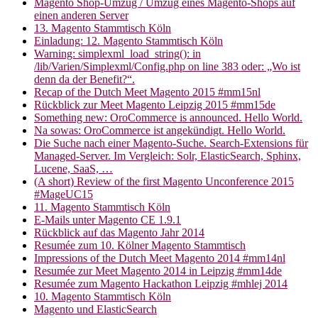
Magento Shop-Umzug / Umzug eines Magento-Shops auf
einen anderen Server
13. Magento Stammtisch Köln
Einladung: 12. Magento Stammtisch Köln
Warning: simplexml_load_string(): in
/lib/Varien/Simplexml/Config.php on line 383 oder: „Wo ist
denn da der Benefit?“.
Recap of the Dutch Meet Magento 2015 #mm15nl
Rückblick zur Meet Magento Leipzig 2015 #mm15de
Something new: OroCommerce is announced. Hello World.
Na sowas: OroCommerce ist angekündigt. Hello World.
Die Suche nach einer Magento-Suche. Search-Extensions für
Managed-Server. Im Vergleich: Solr, ElasticSearch, Sphinx,
Lucene, SaaS, …
(A short) Review of the first Magento Unconference 2015
#MageUC15
11. Magento Stammtisch Köln
E-Mails unter Magento CE 1.9.1
Rückblick auf das Magento Jahr 2014
Resumée zum 10. Kölner Magento Stammtisch
Impressions of the Dutch Meet Magento 2014 #mm14nl
Resumée zur Meet Magento 2014 in Leipzig #mm14de
Resumée zum Magento Hackathon Leipzig #mhlej 2014
10. Magento Stammtisch Köln
Magento und ElasticSearch