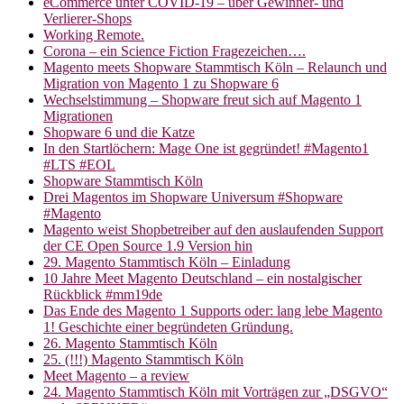
eCommerce unter COVID-19 – über Gewinner- und
Verlierer-Shops
Working Remote.
Corona – ein Science Fiction Fragezeichen….
Magento meets Shopware Stammtisch Köln – Relaunch und
Migration von Magento 1 zu Shopware 6
Wechselstimmung – Shopware freut sich auf Magento 1
Migrationen
Shopware 6 und die Katze
In den Startlöchern: Mage One ist gegründet! #Magento1
#LTS #EOL
Shopware Stammtisch Köln
Drei Magentos im Shopware Universum #Shopware
#Magento
Magento weist Shopbetreiber auf den auslaufenden Support
der CE Open Source 1.9 Version hin
29. Magento Stammtisch Köln – Einladung
10 Jahre Meet Magento Deutschland – ein nostalgischer
Rückblick #mm19de
Das Ende des Magento 1 Supports oder: lang lebe Magento
1! Geschichte einer begründeten Gründung.
26. Magento Stammtisch Köln
25. (!!!) Magento Stammtisch Köln
Meet Magento – a review
24. Magento Stammtisch Köln mit Vorträgen zur „DSGVO“