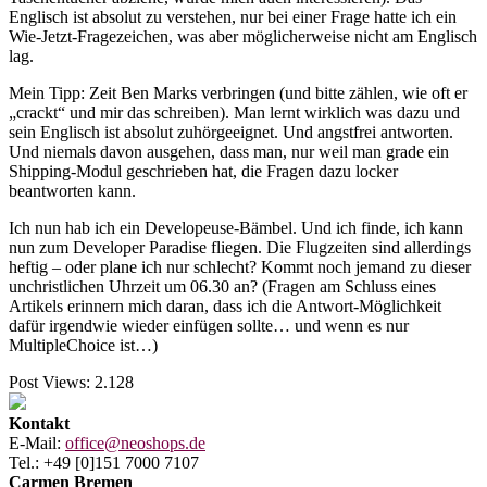
Englisch ist absolut zu verstehen, nur bei einer Frage hatte ich ein
Wie-Jetzt-Fragezeichen, was aber möglicherweise nicht am Englisch
lag.
Mein Tipp: Zeit Ben Marks verbringen (und bitte zählen, wie oft er
„crackt“ und mir das schreiben). Man lernt wirklich was dazu und
sein Englisch ist absolut zuhörgeeignet. Und angstfrei antworten.
Und niemals davon ausgehen, dass man, nur weil man grade ein
Shipping-Modul geschrieben hat, die Fragen dazu locker
beantworten kann.
Ich nun hab ich ein Developeuse-Bämbel. Und ich finde, ich kann
nun zum Developer Paradise fliegen. Die Flugzeiten sind allerdings
heftig – oder plane ich nur schlecht? Kommt noch jemand zu dieser
unchristlichen Uhrzeit um 06.30 an? (Fragen am Schluss eines
Artikels erinnern mich daran, dass ich die Antwort-Möglichkeit
dafür irgendwie wieder einfügen sollte… und wenn es nur
MultipleChoice ist…)
Post Views:
2.128
Kontakt
E-Mail:
office@neoshops.de
Tel.: +49 [0]151 7000 7107
Carmen Bremen