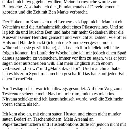
einfach nicht weg gehen wollten. Meine Lernwoche wurde zur
Bettwoche. Also habe ich die „Fundamentals of Developement“
geordert und die Zeit mit Ben Marks verbracht.
Der Haken am Kranksein und Lernen: es klappt nicht. Man hat ein
Wattehirn und die Aufnahmefähigkeit eines Pflastersteines. Und so
lag ich da und lauschte Ben und habe mir mehr Gedanken über die
Auswahl seiner Hemden gemacht und versucht zu zählen, wie oft er
Hals und Hände knackt (ich hab die Summe vergessen noch
während ich sie gezählt habe), als dass ich ihm intellektuell hätte
folgen können. Im Laufe der Woche habe ich mir jedoch einen Spaß
daraus gemacht, zu versuchen, immer vor ihm zu sagen, was er jetzt
sagen oder aufschreiben will. Hat mein Englisch auch enorm
verbessert. „I-äi-wi“ und „Mai-siikwäl-for“. Und manchmal habe
ich es bis zum Synchronsprechen geschafft. Das hatte auf jeden Fall
einen Lerneffekt.
Am Testtag selbst war ich halbwegs gesundet. Auf dem Weg zum
Testcenter scherzte mein Navi mit mir rum, indem es mich ins
Nirvana schickte und ich latent hektisch wurde, weil die Zeit mehr
voran schritt, als ich.
Ich kam also an, mit einem satten Husten und einem nicht minder
satten Bedarf an Taschentüchern. Mein Arsenal an
Papiertaschentüchern und Hustenbonbons dufte ich jedoch nicht mit