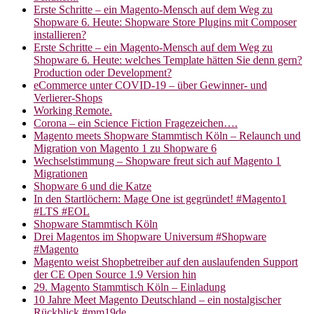
Erste Schritte – ein Magento-Mensch auf dem Weg zu
Shopware 6. Heute: Shopware Store Plugins mit Composer
installieren?
Erste Schritte – ein Magento-Mensch auf dem Weg zu
Shopware 6. Heute: welches Template hätten Sie denn gern?
Production oder Development?
eCommerce unter COVID-19 – über Gewinner- und
Verlierer-Shops
Working Remote.
Corona – ein Science Fiction Fragezeichen….
Magento meets Shopware Stammtisch Köln – Relaunch und
Migration von Magento 1 zu Shopware 6
Wechselstimmung – Shopware freut sich auf Magento 1
Migrationen
Shopware 6 und die Katze
In den Startlöchern: Mage One ist gegründet! #Magento1
#LTS #EOL
Shopware Stammtisch Köln
Drei Magentos im Shopware Universum #Shopware
#Magento
Magento weist Shopbetreiber auf den auslaufenden Support
der CE Open Source 1.9 Version hin
29. Magento Stammtisch Köln – Einladung
10 Jahre Meet Magento Deutschland – ein nostalgischer
Rückblick #mm19de