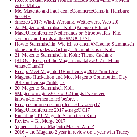
erstes Mal….
Me, Magento and I auf dem eCommerceCamp in Hamburg
#eccHH
dmexco 2017: Wind, Werbung, Wettbewerb, Web 2.0
22. Magento Stammtisch Köln (Kneipen-Edition)
MageUnconference Netherlands or: Stroopwafels, Kip,
sessions and friends at the #MUC17NL
Howto Stammtischln. Wie ich so einen #Magento Stammtisch
plane am Bsp. des #Caching – Stammtischs in Köln
21. Magento Stammtisch in Köln: Thema Caching
[BLOG] Recap of the MageTitans Italy 2017 in Milan
#mageTitansIT
Recap: Meet Magento DE in Leipzig 2017 #mm17de
Magento Hackathon und Meet Magento Contribution Day
2017 in Leipzig #mhlej17
20. Magento Stammtisch Köln
#MagentoImagine2017 or 62 things I’ve never
known/done/mentioned before…
Recap eCommerceCamp Jena 2017 #eccj17
MageUnconference 2017 #mageUC17
Einladung: 19. Magento Stammtisch Köln
Review – Git Merge 2017
Yipiee…. I am a Magento Master! Am I?
2016 – the Magento 2 year in review or: a year with Tracey