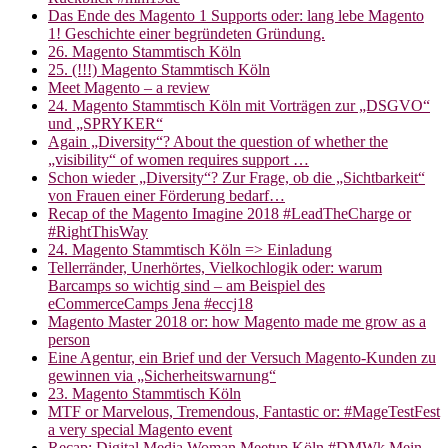
Das Ende des Magento 1 Supports oder: lang lebe Magento
1! Geschichte einer begründeten Gründung.
26. Magento Stammtisch Köln
25. (!!!) Magento Stammtisch Köln
Meet Magento – a review
24. Magento Stammtisch Köln mit Vorträgen zur „DSGVO“
und „SPRYKER“
Again „Diversity“? About the question of whether the
„visibility“ of women requires support …
Schon wieder „Diversity“? Zur Frage, ob die „Sichtbarkeit“
von Frauen einer Förderung bedarf…
Recap of the Magento Imagine 2018 #LeadTheCharge or
#RightThisWay
24. Magento Stammtisch Köln => Einladung
Tellerränder, Unerhörtes, Vielkochlogik oder: warum
Barcamps so wichtig sind – am Beispiel des
eCommerceCamps Jena #eccj18
Magento Master 2018 or: how Magento made me grow as a
person
Eine Agentur, ein Brief und der Versuch Magento-Kunden zu
gewinnen via „Sicherheitswarnung“
23. Magento Stammtisch Köln
MTF or Marvelous, Tremendous, Fantastic or: #MageTestFest
a very special Magento event
Recap: Digital Media Woman Meetup Köln #DMWk Mein