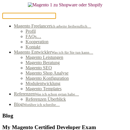
Magento Freelancer
Ich arbeite freiberuflich…
Profil
FAQs…
Kooperation
Kontakt
Magento Entwickler
Was ich für Sie tun kann…
Magento Leistungen
Magento Beratung
Magento SEO
Magento Shop Analyse
Magento Konfiguration
Modulentwicklung
Magento Templates
Referenzen
Was ich schon getan habe…
Referenzen Überblick
Blog
Worüber ich schreibe…
Blog
My Magento Certified Developer Exam