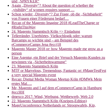
und „SPRYKER“
Again „Diversity“? About the question of whether the
„visibility“ of women requires support …
Schon wieder „Diversity“? Zur Frage, ob die „Sichtbarkeit“
von Frauen einer Förderung bedarf…
Recap of the Magento Imagine 2018 #LeadTheCharge or
#RightThisWay
24. Magento Stammtisch Köln => Einladung
Tellerränder, Unerhörtes, Vielkochlogik oder: warum
Barcamps so wichtig sind – am Beispiel des
eCommerceCamps Jena #eccj18
Magento Master 2018 or: how Magento made me grow as a
person
Eine Agentur, ein Brief und der Versuch Magento-Kunden zu
gewinnen via „Sicherheitswarnung“
23. Magento Stammtisch Köln
MTF or Marvelous, Tremendous, Fantastic or: #MageTestFest
a very special Magento event
Recap: Digital Media Woman Meetup Köln #DMWk Mein
erstes Mal….
Me, Magento and I auf dem eCommerceCamp in Hamburg
#eccHH
dmexco 2017: Wind, Werbung, Wettbewerb, Web 2.0
22. Magento Stammtisch Köln (Kneipen-Edition)
MageUnconference Netherlands or: Stroopwafels, Kip,