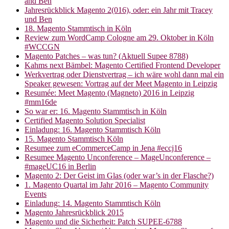
and Ben
Jahresrückblick Magento 2(016), oder: ein Jahr mit Tracey
und Ben
18. Magento Stammtisch in Köln
Review zum WordCamp Cologne am 29. Oktober in Köln
#WCCGN
Magento Patches – was tun? (Aktuell Supee 8788)
Kahms next Bämbel: Magento Certified Frontend Developer
Werkvertrag oder Dienstvertrag – ich wäre wohl dann mal ein
Speaker gewesen: Vortrag auf der Meet Magento in Leipzig
Resumée: Meet Magento (Magneto) 2016 in Leipzig
#mm16de
So war er: 16. Magento Stammtisch in Köln
Certified Magento Solution Specialist
Einladung: 16. Magento Stammtisch Köln
15. Magento Stammtisch Köln
Resumee zum eCommerceCamp in Jena #eccj16
Resumee Magento Unconference – MageUnconference –
#mageUC16 in Berlin
Magento 2: Der Geist im Glas (oder war’s in der Flasche?)
1. Magento Quartal im Jahr 2016 – Magento Community
Events
Einladung: 14. Magento Stammtisch Köln
Magento Jahresrückblick 2015
Magento und die Sicherheit: Patch SUPEE-6788