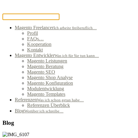
Magento Freelancer
Ich arbeite freiberuflich…
Profil
FAQs…
Kooperation
Kontakt
Magento Entwickler
Was ich für Sie tun kann…
Magento Leistungen
Magento Beratung
Magento SEO
Magento Shop Analyse
Magento Konfiguration
Modulentwicklung
Magento Templates
Referenzen
Was ich schon getan habe…
Referenzen Überblick
Blog
Worüber ich schreibe…
Blog