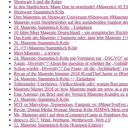
Shopware 6 und die Katze
In den Startlöchern: Mage One ist gegründet! #Magento1 #L
Shopware Stammtisch Köln
Drei Magentos im Shopware Universum #Shopware #Magento
Magento weist Shopbetreiber auf den auslaufenden Support de
29. Magento Stammtisch Köln – Einladung
10 Jahre Meet Magento Deutschland – ein nostalgischer Rück
Das Ende des Magento 1 Supports oder: lang lebe Magento 1! 
26. Magento Stammtisch Köln
25. (!!!) Magento Stammtisch Köln
Meet Magento – a review
24. Magento Stammtisch Köln mit Vorträgen zur „DSGVO“
Again „Diversity“? About the question of whether the „visibil
Schon wieder „Diversity“? Zur Frage, ob die „Sichtbarkeit“ v
Recap of the Magento Imagine 2018 #LeadTheCharge or #Ri
24. Magento Stammtisch Köln => Einladung
Tellerränder, Unerhörtes, Vielkochlogik oder: warum Barcamp
Magento Master 2018 or: how Magento made me grow as a pe
Eine Agentur, ein Brief und der Versuch Magento-Kunden zu 
23. Magento Stammtisch Köln
MTF or Marvelous, Tremendous, Fantastic or: #MageTestFest a
Recap: Digital Media Woman Meetup Köln #DMWk Mein ers
Me, Magento and I auf dem eCommerceCamp in Hamburg #
dmexco 2017: Wind, Werbung, Wettbewerb, Web 2.0
22. Magento Stammtisch Köln (Kneipen-Edition)