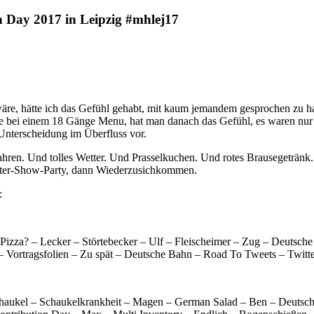
Day 2017 in Leipzig #mhlej17
, hätte ich das Gefühl gehabt, mit kaum jemandem gesprochen zu haben
wie bei einem 18 Gänge Menu, hat man danach das Gefühl, es waren nur
 Unterscheidung im Überfluss vor.
n. Und tolles Wetter. Und Prasselkuchen. Und rotes Brausegetränk. Fa
fter-Show-Party, dann Wiederzusichkommen.
:
e Pizza? – Lecker – Störtebecker – Ulf – Fleischeimer – Zug – Deuts
– Vortragsfolien – Zu spät – Deutsche Bahn – Road To Tweets – Twitt
ukel – Schaukelkrankheit – Magen – German Salad – Ben – Deutschleh