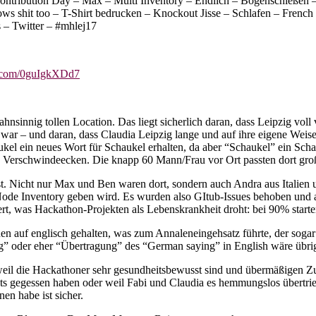
ontribution Day – Max – Multi Inventory – Endlich – Bogenschießen 
 cows shit too – T-Shirt bedrucken – Knockout Jisse – Schlafen – Fren
 – Twitter – #mhlej17
er.com/0guIgkXDd7
sinnig tollen Location. Das liegt sicherlich daran, dass Leipzig voll v
 war – und daran, dass Claudia Leipzig lange und auf ihre eigene Wei
kel ein neues Wort für Schaukel erhalten, da aber “Schaukel” ein Scha
nd Verschwindeecken. Die knapp 60 Mann/Frau vor Ort passten dort groß
nst. Nicht nur Max und Ben waren dort, sondern auch Andra aus Italien
e Inventory geben wird. Es wurden also GItub-Issues behoben und aller
iert, was Hackathon-Projekten als Lebenskrankheit droht: bei 90% start
 auf englisch gehalten, was zum Annaleneingehsatz führte, der sogar
ung” oder eher “Übertragung” des “German saying” in English wäre übr
l die Hackathoner sehr gesundheitsbewusst sind und übermäßigen Zuc
nichts gegessen haben oder weil Fabi und Claudia es hemmungslos über
en habe ist sicher.