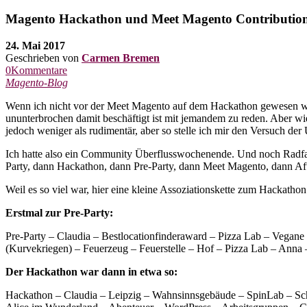
Magento Hackathon und Meet Magento Contribution 
24. Mai 2017
Geschrieben von
Carmen Bremen
0Kommentare
Magento-Blog
Wenn ich nicht vor der Meet Magento auf dem Hackathon gewesen wäre
ununterbrochen damit beschäftigt ist mit jemandem zu reden. Aber 
jedoch weniger als rudimentär, aber so stelle ich mir den Versuch der
Ich hatte also ein Community Überflusswochenende. Und noch Radfahre
Party, dann Hackathon, dann Pre-Party, dann Meet Magento, dann A
Weil es so viel war, hier eine kleine Assoziationskette zum Hackathon
Erstmal zur Pre-Party:
Pre-Party – Claudia – Bestlocationfinderaward – Pizza Lab – Vegan
(Kurvekriegen) – Feuerzeug – Feuerstelle – Hof – Pizza Lab – Anna 
Der Hackathon war dann in etwa so:
Hackathon – Claudia – Leipzig – Wahnsinnsgebäude – SpinLab – Scha