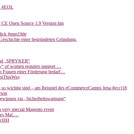
TS #EOL
r CE Open Source 1.9 Version hin
blick #mm19de
Geschichte einer begründeten Gründung.
 und „SPRYKER“
ity“ of women requires support …
on Frauen einer Förderung bedarf…
ghtThisWay
s so wichtig sind – am Beispiel des eCommerceCamps Jena #eccj18
rson
gewinnen via „Sicherheitswarnung“
 very special Magento event
tes Mal….
eccHH