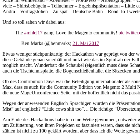
Alice im Wunderland – Abenteuer – WordPress – Arbeitsgruppen – C
viele – Shirtsbebügeln – Teilnehmer – Ergebnispräsentation – Little
Andra – Vortragsfolien – Zu spät – Deutsche Bahn – Road To Tweets
Und so toll sahen wir dabei aus:
The
#mhlej17
gang. Love the Magento community!
pic.twitt
— Ben Marks (@benmarks)
21. Mai 2017
Etwas weniger stichpunktartig: der Hackathon war geprägt von der wahn
diese Gebäude genau so erhält und nutzt wie das im SpinLab der Fall
möglich macht. Wunderbar: die Schaukel (eigentlich muss diese Schau
auch die Tischtennisplatte, die Bogenschießenhalle, die Sitzecken u
Ob des Contribution Days war die Beteiligung internationaler als so
Max, dass es auch für die Community Edition von Magento 2 Multi Nod
die neue MageUnconference Seite, mit der hoffentlich nicht das pass
Wegen der anwesenden Englisch-Sprachigen wurden die Präsentationen
Mist” auf englisch? “Little cows shit too”… Die richtige “Übersetz
Am Ende des Hackathons habe ich eine Wette gewonnen, entweder wei
um Zufütterung, von ihren Projekten so fasziniert waren, dass sie 
zählen ist nicht zu 100 geklärt worden, aber dass ich die Wette gewonn