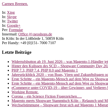
Carmen Bremen.
In:
Xing
In:
Skype
In:
Twitter
In:
Google+
Per:
Formular
Innermail:
Office (t) neoshops.de
In Köln: In der Lößbörde 1, 50859 Köln
Per Handy: +49 [0]151- 7000 7107
Letzte Beiträge
Widerrufsbutton ab 19. Juni 2026 – was Magento-1-Händler je
Hinter den Kulissen des SCD – Shopware Community Day 20
PHP 7.3, PHP 7.4, PHP 8.0 und Magento 1
Jahresrückblick 2020 – von Bugs, Viren und Zukunftsfragen 
Erste Schritte – ein Magento-Mensch auf dem Weg zu Shopware
Erste Schritte – ein Magento-Mensch auf dem Weg zu Shopwar
eCommerce unter COVID-19 – über Gewinner- und Verlierer-
Working Remote.
Corona – ein Science Fiction Fragezeichen….
Magento meets Shopware Stammtisch Köln – Relaunch und Mi
Wechselstimmung – Shopware freut sich auf Magento 1 Migrat