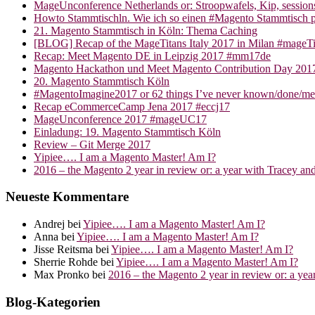
MageUnconference Netherlands or: Stroopwafels, Kip, sessio
Howto Stammtischln. Wie ich so einen #Magento Stammtisch p
21. Magento Stammtisch in Köln: Thema Caching
[BLOG] Recap of the MageTitans Italy 2017 in Milan #mageTi
Recap: Meet Magento DE in Leipzig 2017 #mm17de
Magento Hackathon und Meet Magento Contribution Day 2017
20. Magento Stammtisch Köln
#MagentoImagine2017 or 62 things I’ve never known/done/m
Recap eCommerceCamp Jena 2017 #eccj17
MageUnconference 2017 #mageUC17
Einladung: 19. Magento Stammtisch Köln
Review – Git Merge 2017
Yipiee…. I am a Magento Master! Am I?
2016 – the Magento 2 year in review or: a year with Tracey an
Neueste Kommentare
Andrej
bei
Yipiee…. I am a Magento Master! Am I?
Anna
bei
Yipiee…. I am a Magento Master! Am I?
Jisse Reitsma
bei
Yipiee…. I am a Magento Master! Am I?
Sherrie Rohde
bei
Yipiee…. I am a Magento Master! Am I?
Max Pronko
bei
2016 – the Magento 2 year in review or: a ye
Blog-Kategorien