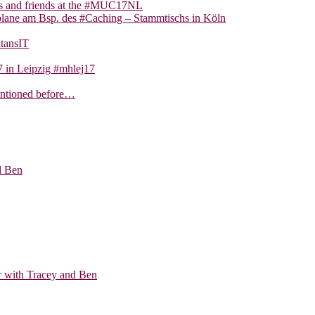
ns and friends at the #MUC17NL
lane am Bsp. des #Caching – Stammtischs in Köln
tansIT
 in Leipzig #mhlej17
entioned before…
d Ben
ar with Tracey and Ben