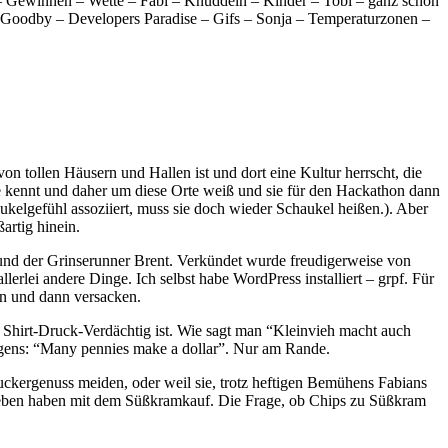
– Gewinnen – Wette – Fabi – Knuddeln – Kinder – Tobi – ganz schön
ch Goodby – Developers Paradise – Gifs – Sonja – Temperaturzonen –
on tollen Häusern und Hallen ist und dort eine Kultur herrscht, die
se kennt und daher um diese Orte weiß und sie für den Hackathon dann
ukelgefühl assoziiert, muss sie doch wieder Schaukel heißen.). Aber
artig hinein.
 und der Grinserunner Brent. Verkündet wurde freudigerweise von
lei andere Dinge. Ich selbst habe WordPress installiert – grpf. Für
en und dann versacken.
 Shirt-Druck-Verdächtig ist. Wie sagt man “Kleinvieh macht auch
igens: “Many pennies make a dollar”. Nur am Rande.
kergenuss meiden, oder weil sie, trotz heftigen Bemühens Fabians
trieben haben mit dem Süßkramkauf. Die Frage, ob Chips zu Süßkram