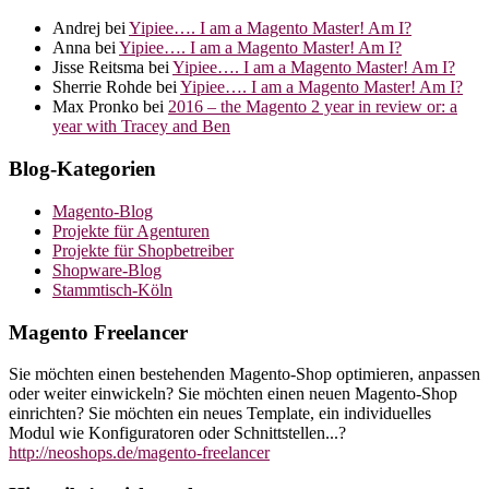
Andrej
bei
Yipiee…. I am a Magento Master! Am I?
Anna
bei
Yipiee…. I am a Magento Master! Am I?
Jisse Reitsma
bei
Yipiee…. I am a Magento Master! Am I?
Sherrie Rohde
bei
Yipiee…. I am a Magento Master! Am I?
Max Pronko
bei
2016 – the Magento 2 year in review or: a
year with Tracey and Ben
Blog-Kategorien
Magento-Blog
Projekte für Agenturen
Projekte für Shopbetreiber
Shopware-Blog
Stammtisch-Köln
Magento Freelancer
Sie möchten einen bestehenden Magento-Shop optimieren, anpassen
oder weiter einwickeln? Sie möchten einen neuen Magento-Shop
einrichten? Sie möchten ein neues Template, ein individuelles
Modul wie Konfiguratoren oder Schnittstellen...?
http://neoshops.de/magento-freelancer