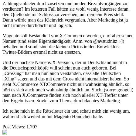
Zahlungsanbieter durchzusetzen und an den Bezahlvorgängen zu
verdienen? Im letzteren Fall hätten sie wohl wenig Interesse daran,
den Quellcode mit Schloss zu versehen, auf dem ein Preis steht.
Dann würde man das Kleinvieh vergraulen. Aber Marketing ist ja
nicht immer durchdacht und logisch.
Magento soll Bestandteil von X.Commerce werden, darf aber seinen
Namen (und seine Eigenständigkeit, Anm. von @avstudnitz ;-])
behalten und somit sind die kleinen Pictos in den Entwickler-
Twitter-Bildern erstmal nicht zu ersetzen.
Und der nächste Namens-X-Versuch, der in Deutschland nicht in
die Deutschsprechköpfe will scheint nun auch geboren. Bei
„Crossing“ hat man nun auch verstanden, dass alle Deutschen
„Xing“ sagen und das mit dem Cross nicht internalisiert haben. So
sieht X.Commerce XT:Commere nicht nur wahnsinnig ähnlich, so
hört es sich auch noch wahnsinnig ähnlich an. Sucht (sorry: googelt)
man nach X.Commerce finden sich noch allerlei XT-Treffer unter
den Ergebnissen. Soviel zum Thema durchdachtes Marketing.
Ich reihe mich in die Rätselrater ein und schau mich ein wenig um,
während ich weiterhin mit Magento Händchen halte.
Post Views:
1.707