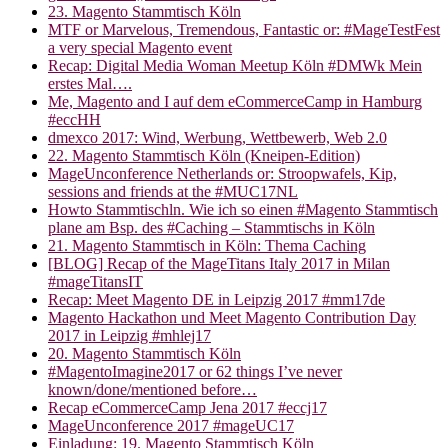
23. Magento Stammtisch Köln
MTF or Marvelous, Tremendous, Fantastic or: #MageTestFest
a very special Magento event
Recap: Digital Media Woman Meetup Köln #DMWk Mein
erstes Mal….
Me, Magento and I auf dem eCommerceCamp in Hamburg
#eccHH
dmexco 2017: Wind, Werbung, Wettbewerb, Web 2.0
22. Magento Stammtisch Köln (Kneipen-Edition)
MageUnconference Netherlands or: Stroopwafels, Kip,
sessions and friends at the #MUC17NL
Howto Stammtischln. Wie ich so einen #Magento Stammtisch
plane am Bsp. des #Caching – Stammtischs in Köln
21. Magento Stammtisch in Köln: Thema Caching
[BLOG] Recap of the MageTitans Italy 2017 in Milan
#mageTitansIT
Recap: Meet Magento DE in Leipzig 2017 #mm17de
Magento Hackathon und Meet Magento Contribution Day
2017 in Leipzig #mhlej17
20. Magento Stammtisch Köln
#MagentoImagine2017 or 62 things I’ve never
known/done/mentioned before…
Recap eCommerceCamp Jena 2017 #eccj17
MageUnconference 2017 #mageUC17
Einladung: 19. Magento Stammtisch Köln