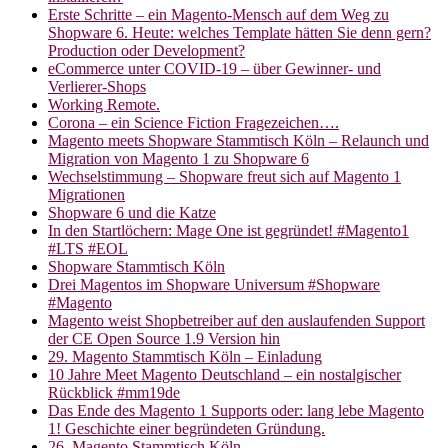
Erste Schritte – ein Magento-Mensch auf dem Weg zu
Shopware 6. Heute: welches Template hätten Sie denn gern?
Production oder Development?
eCommerce unter COVID-19 – über Gewinner- und
Verlierer-Shops
Working Remote.
Corona – ein Science Fiction Fragezeichen….
Magento meets Shopware Stammtisch Köln – Relaunch und
Migration von Magento 1 zu Shopware 6
Wechselstimmung – Shopware freut sich auf Magento 1
Migrationen
Shopware 6 und die Katze
In den Startlöchern: Mage One ist gegründet! #Magento1
#LTS #EOL
Shopware Stammtisch Köln
Drei Magentos im Shopware Universum #Shopware
#Magento
Magento weist Shopbetreiber auf den auslaufenden Support
der CE Open Source 1.9 Version hin
29. Magento Stammtisch Köln – Einladung
10 Jahre Meet Magento Deutschland – ein nostalgischer
Rückblick #mm19de
Das Ende des Magento 1 Supports oder: lang lebe Magento
1! Geschichte einer begründeten Gründung.
26. Magento Stammtisch Köln