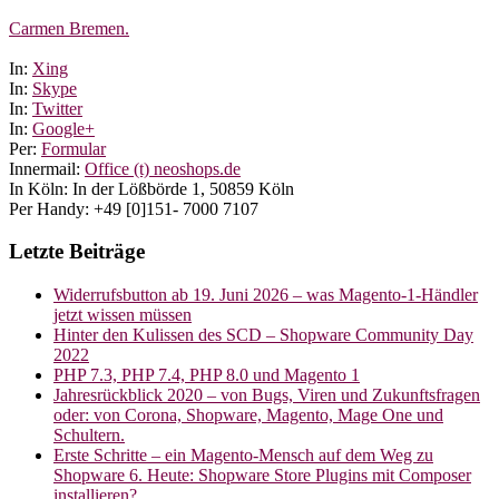
Carmen Bremen.
In:
Xing
In:
Skype
In:
Twitter
In:
Google+
Per:
Formular
Innermail:
Office (t) neoshops.de
In Köln: In der Lößbörde 1, 50859 Köln
Per Handy: +49 [0]151- 7000 7107
Letzte Beiträge
Widerrufsbutton ab 19. Juni 2026 – was Magento-1-Händler
jetzt wissen müssen
Hinter den Kulissen des SCD – Shopware Community Day
2022
PHP 7.3, PHP 7.4, PHP 8.0 und Magento 1
Jahresrückblick 2020 – von Bugs, Viren und Zukunftsfragen
oder: von Corona, Shopware, Magento, Mage One und
Schultern.
Erste Schritte – ein Magento-Mensch auf dem Weg zu
Shopware 6. Heute: Shopware Store Plugins mit Composer
installieren?