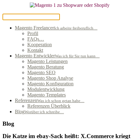
Magento Freelancer
Ich arbeite freiberuflich…
Profil
FAQs…
Kooperation
Kontakt
Magento Entwickler
Was ich für Sie tun kann…
Magento Leistungen
Magento Beratung
Magento SEO
Magento Shop Analyse
Magento Konfiguration
Modulentwicklung
Magento Templates
Referenzen
Was ich schon getan habe…
Referenzen Überblick
Blog
Worüber ich schreibe…
Blog
Die Katze im ebay-Sack heißt: X.Commerce kriegt