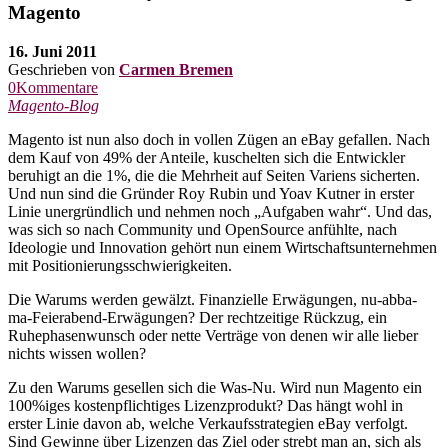
Magento
16. Juni 2011
Geschrieben von
Carmen Bremen
0Kommentare
Magento-Blog
Magento ist nun also doch in vollen Zügen an eBay gefallen. Nach
dem Kauf von 49% der Anteile, kuschelten sich die Entwickler
beruhigt an die 1%, die die Mehrheit auf Seiten Variens sicherten.
Und nun sind die Gründer Roy Rubin und Yoav Kutner in erster
Linie unergründlich und nehmen noch „Aufgaben wahr“. Und das,
was sich so nach Community und OpenSource anfühlte, nach
Ideologie und Innovation gehört nun einem Wirtschaftsunternehmen
mit Positionierungsschwierigkeiten.
Die Warums werden gewälzt. Finanzielle Erwägungen, nu-abba-
ma-Feierabend-Erwägungen? Der rechtzeitige Rückzug, ein
Ruhephasenwunsch oder nette Verträge von denen wir alle lieber
nichts wissen wollen?
Zu den Warums gesellen sich die Was-Nu. Wird nun Magento ein
100%iges kostenpflichtiges Lizenzprodukt? Das hängt wohl in
erster Linie davon ab, welche Verkaufsstrategien eBay verfolgt.
Sind Gewinne über Lizenzen das Ziel oder strebt man an, sich als