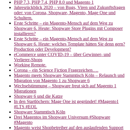
PHP 7.3, PHP 7.4, PHP 8.0 und Magento 1
Jahresrückblick 2020 – von Bugs, Viren und Zukunftsfragen
oder: von Corona, Shopware, Magento, Mage One und
Schultern.
Erste Schritte – ein Magento-Mensch auf dem Weg zu
Shopware 6. Heute: Shopware Store Plugins mit Composer
installieren?
Erste Schritte – ein Magento-Mensch auf dem Weg zu
Shopware 6. Heute: welches Template hätten Sie denn gern?
Production oder Development?
eCommerce unter COVID-19 – über Gewinner- und
Verlierer-Shops
Working Remote.
Corona – ein Science Fiction Fragezeichen….
Magento meets Shopware Stammtisch Köln – Relaunch und
Migration von Magento 1 zu Shopware 6
Wechselstimmung – Shopware freut sich auf Magento 1
Migrationen
Shopware 6 und die Katze
In den Startlöchern: Mage One ist gegründet! #Magento1
#LTS #EOL
Shopware Stammtisch Köln
Drei Magentos im Shopware Universum #Shopware
#Magento
Magento weist Shopbetreiber auf den auslaufenden Support