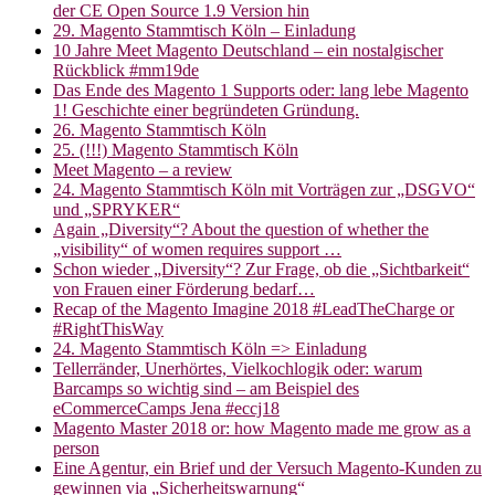
der CE Open Source 1.9 Version hin
29. Magento Stammtisch Köln – Einladung
10 Jahre Meet Magento Deutschland – ein nostalgischer
Rückblick #mm19de
Das Ende des Magento 1 Supports oder: lang lebe Magento
1! Geschichte einer begründeten Gründung.
26. Magento Stammtisch Köln
25. (!!!) Magento Stammtisch Köln
Meet Magento – a review
24. Magento Stammtisch Köln mit Vorträgen zur „DSGVO“
und „SPRYKER“
Again „Diversity“? About the question of whether the
„visibility“ of women requires support …
Schon wieder „Diversity“? Zur Frage, ob die „Sichtbarkeit“
von Frauen einer Förderung bedarf…
Recap of the Magento Imagine 2018 #LeadTheCharge or
#RightThisWay
24. Magento Stammtisch Köln => Einladung
Tellerränder, Unerhörtes, Vielkochlogik oder: warum
Barcamps so wichtig sind – am Beispiel des
eCommerceCamps Jena #eccj18
Magento Master 2018 or: how Magento made me grow as a
person
Eine Agentur, ein Brief und der Versuch Magento-Kunden zu
gewinnen via „Sicherheitswarnung“