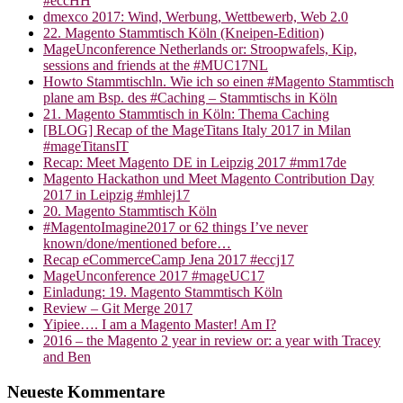
#eccHH
dmexco 2017: Wind, Werbung, Wettbewerb, Web 2.0
22. Magento Stammtisch Köln (Kneipen-Edition)
MageUnconference Netherlands or: Stroopwafels, Kip,
sessions and friends at the #MUC17NL
Howto Stammtischln. Wie ich so einen #Magento Stammtisch
plane am Bsp. des #Caching – Stammtischs in Köln
21. Magento Stammtisch in Köln: Thema Caching
[BLOG] Recap of the MageTitans Italy 2017 in Milan
#mageTitansIT
Recap: Meet Magento DE in Leipzig 2017 #mm17de
Magento Hackathon und Meet Magento Contribution Day
2017 in Leipzig #mhlej17
20. Magento Stammtisch Köln
#MagentoImagine2017 or 62 things I’ve never
known/done/mentioned before…
Recap eCommerceCamp Jena 2017 #eccj17
MageUnconference 2017 #mageUC17
Einladung: 19. Magento Stammtisch Köln
Review – Git Merge 2017
Yipiee…. I am a Magento Master! Am I?
2016 – the Magento 2 year in review or: a year with Tracey
and Ben
Neueste Kommentare