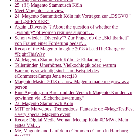
25. (!!!) Magento Stammtisch Köln
Meet Magento – a review
24. Magento Stammtisch Köln mit Vorträgen zur „DSGVO“
und „SPRYKER“
Again „Diversity“? About the question of whether the
„visibility“ of women requires support …
Schon wieder „Diversity“? Zur Frage, ob die „Sichtbarkeit“
von Frauen einer Förderung bedarf…
Recap of the Magento Imagine 2018 #LeadTheCharge or
#RightThisWay
24. Magento Stammtisch Köln => Einladung
Tellerränder, Unerhörtes, Vielkochlogik oder: warum
Barcamps so wichtig sind – am Beispiel des
eCommerceCamps Jena #eccj18
Magento Master 2018 or: how Magento made me grow as a
person
Eine Agentur, ein Brief und der Versuch Magento-Kunden zu
gewinnen via „Sicherheitswarnung“
23. Magento Stammtisch Köln
MTF or Marvelous, Tremendous, Fantastic or: #MageTestFest
a very special Magento event
Recap: Digital Media Woman Meetup Köln #DMWk Mein
erstes Mal….
Me, Magento and I auf dem eCommerceCamp in Hamburg