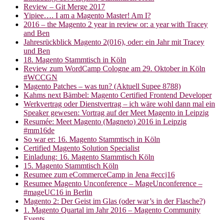
Review – Git Merge 2017
Yipiee…. I am a Magento Master! Am I?
2016 – the Magento 2 year in review or: a year with Tracey
and Ben
Jahresrückblick Magento 2(016), oder: ein Jahr mit Tracey
und Ben
18. Magento Stammtisch in Köln
Review zum WordCamp Cologne am 29. Oktober in Köln
#WCCGN
Magento Patches – was tun? (Aktuell Supee 8788)
Kahms next Bämbel: Magento Certified Frontend Developer
Werkvertrag oder Dienstvertrag – ich wäre wohl dann mal ein
Speaker gewesen: Vortrag auf der Meet Magento in Leipzig
Resumée: Meet Magento (Magneto) 2016 in Leipzig
#mm16de
So war er: 16. Magento Stammtisch in Köln
Certified Magento Solution Specialist
Einladung: 16. Magento Stammtisch Köln
15. Magento Stammtisch Köln
Resumee zum eCommerceCamp in Jena #eccj16
Resumee Magento Unconference – MageUnconference –
#mageUC16 in Berlin
Magento 2: Der Geist im Glas (oder war’s in der Flasche?)
1. Magento Quartal im Jahr 2016 – Magento Community
Events