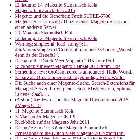
Einladung: 14. Magento Stammtisch Köln
Magento Jahresrückblick 2015
Magento und die Sicherheit: Patch SUPEE-6788
Magento Shop-Umzug / Umzug eines Magento-Shops auf
einen anderen Server
13. Magento Stammtisch Köln
Einladung: 12. Magento Stammtisch Köln
Warning: simplexml_load_string(): in
/lib/Varien/Simplexml/Config.php on line 383 oder: „Wo ist
denn da der Benefit?“.
Recap of the Dutch Meet Magento 2015 #mm15nl
Rückblick zur Meet Magento Leipzig 2015 #mm15de
Something new: OroCommerce is announced. Hello World.
Na sowas: OroCommerce ist angekündigt. Hello World.
Die Suche nach einer Magento-Suche. Search-Extensions für
Managed-Server. Im Vergleich: Solr, ElasticSearch, Sphinx,
Lucene, SaaS, …
(A short) Review of the first Magento Unconference 2015
#MageUC15
11. Magento Stammtisch Köln
E-Mails unter Magento CE 1.9.1
Rückblick auf das Magento Jahr 2014
Resumée zum 10. Kölner Magento Stammtisch
Impressions of the Dutch Meet Magento 2014 #mm14nl
Resumée zur Meet Magento 2014 in Leipzig #mm14de