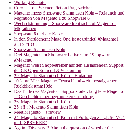
Working Remote.
Corona – ein Science Fiction Fragezeichen….
Magento meets Shopware Stammtisch Köln – Relaunch und
Migration von Magento 1 zu Shopware 6
Wechselstimmung – Shopware freut sich auf Magento 1
Migrationen
Shopware 6 und die Katze
In den Startlöchern: Mage One ist gegründet! #Magento1
#LTS #EOL
Shopware Stammtisch Köln
Drei Magentos im Shopware Universum #Shopware
#Magento
Magento weist Shopbetreiber auf den auslaufenden Support
der CE Open Source 1.9 Version hin
29. Magento Stammtisch Köln – Einladung
10 Jahre Meet Magento Deutschland – ein nostalgischer
Rückblick #mm19de
Das Ende des Magento 1 Supports oder: lang lebe Magento
1! Geschichte einer begründeten Gründung.
26. Magento Stammtisch Köln
25. (!!!) Magento Stammtisch Köln
Meet Magento – a review
24. Magento Stammtisch Köln mit Vorträgen zur „DSGVO“
und „SPRYKER“
Again „Diversity“? About the question of whether the