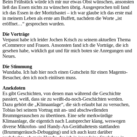
Beim Frühstück würde ich mir nur etwas Obst wünschen, ansonsten
ließ das Essen nichts zu wünschen übrig. Ausgesprochen toll fand
ich das Essen in der Moritzbastei – ich war glaube ich das erste mal
in meinem Leben als erste am Buffett, nachdem die Worte „ist
eröffnet…“ gesprochen wurden.
Die Vorträge
Verpasst habe ich leider Jochen Krisch zu seinem aktuellen Thema
eCommerce und Frauen. Ansonsten fand ich die Vorträge, die ich
gesehen habe, wirklich gut und für mich boten sie Anregungen und
Neues.
Die Stimmung
Wundaba. Ich hab hier noch einen Gutschein für einen Magento-
Besucher, den ich noch einlösen muss.
Anekdoten
Es gibt Geschichten, von denen man während die Geschichte
passiert, weiß, dass sie zu weißt-du-noch-Geschichten werden.
Dazu gehört die „Klimaanlage“, die sich erlaubt hat zu versuchen,
Tobias bei seinem Vortrag mit an- und abschwellenden
Brummgerauschen zu übertönen. Eine sehr merkwürdige
Klimaanlage, die eigentich nach Lautsprecher klang, weswegen
diverse Mikrofon- und Handy-An-Geräthaltetests stattfanden
(Brummgeräusch-Debugging) und ich auch kurz darüber