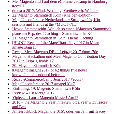
Me, Magento and I auf dem eCommerceCamp in Hamburg
#eccHH
dmexco 2017: Wind, Werbung, Wettbewerb, Web 2.0
22. Magento Stammtisch Köln (Kneipen-Edition)
MageUnconference Netherlands or: Stroopwafels, Kip,
sessions and friends at the #MUC17NL
Howto Stammtischln. Wie ich so einen #Magento Stammtisch
plane am Bsp. des #Caching – Stammtischs in Köln
21. Magento Stammtisch in Köln: Thema Caching
[BLOG] Recap of the MageTitans Italy 2017 in Milan
#mageTitansIT
Recap: Meet Magento DE in Leipzig 2017 #mm17de
Magento Hackathon und Meet Magento Contribution Day
2017 in Leipzig #mhlej17
20. Magento Stammtisch Köln
#MagentoImagine2017 or 62 things I’ve never
known/done/mentioned before…
Recap eCommerceCamp Jena 2017 #eccj17
MageUnconference 2017 #mageUC17
Einladung: 19. Magento Stammtisch Köln
Review – Git Merge 2017
Yipiee…. I am a Magento Master! Am I?
2016 – the Magento 2 year in review or: a year with Tracey
and Ben
Jahresrückblick Magento 2(016), oder: ein Jahr mit Tracey