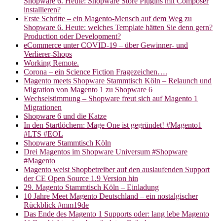
Shopware 6. Heute: Shopware Store Plugins mit Composer
installieren?
Erste Schritte – ein Magento-Mensch auf dem Weg zu
Shopware 6. Heute: welches Template hätten Sie denn gern?
Production oder Development?
eCommerce unter COVID-19 – über Gewinner- und
Verlierer-Shops
Working Remote.
Corona – ein Science Fiction Fragezeichen….
Magento meets Shopware Stammtisch Köln – Relaunch und
Migration von Magento 1 zu Shopware 6
Wechselstimmung – Shopware freut sich auf Magento 1
Migrationen
Shopware 6 und die Katze
In den Startlöchern: Mage One ist gegründet! #Magento1
#LTS #EOL
Shopware Stammtisch Köln
Drei Magentos im Shopware Universum #Shopware
#Magento
Magento weist Shopbetreiber auf den auslaufenden Support
der CE Open Source 1.9 Version hin
29. Magento Stammtisch Köln – Einladung
10 Jahre Meet Magento Deutschland – ein nostalgischer
Rückblick #mm19de
Das Ende des Magento 1 Supports oder: lang lebe Magento