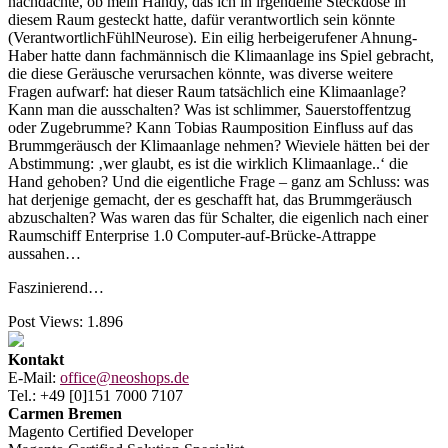
nachdachte, ob mein Handy, das ich in irgendeine Steckdose in
diesem Raum gesteckt hatte, dafür verantwortlich sein könnte
(VerantwortlichFühlNeurose). Ein eilig herbeigerufener Ahnung-
Haber hatte dann fachmännisch die Klimaanlage ins Spiel gebracht,
die diese Geräusche verursachen könnte, was diverse weitere
Fragen aufwarf: hat dieser Raum tatsächlich eine Klimaanlage?
Kann man die ausschalten? Was ist schlimmer, Sauerstoffentzug
oder Zugebrumme? Kann Tobias Raumposition Einfluss auf das
Brummgeräusch der Klimaanlage nehmen? Wieviele hätten bei der
Abstimmung: ‚wer glaubt, es ist die wirklich Klimaanlage..‘ die
Hand gehoben? Und die eigentliche Frage – ganz am Schluss: was
hat derjenige gemacht, der es geschafft hat, das Brummgeräusch
abzuschalten? Was waren das für Schalter, die eigenlich nach einer
Raumschiff Enterprise 1.0 Computer-auf-Brücke-Attrappe
aussahen…
Faszinierend…
Post Views:
1.896
Kontakt
E-Mail:
office@neoshops.de
Tel.: +49 [0]151 7000 7107
Carmen Bremen
Magento Certified Developer