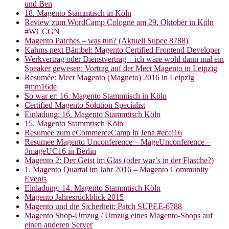
und Ben
18. Magento Stammtisch in Köln
Review zum WordCamp Cologne am 29. Oktober in Köln
#WCCGN
Magento Patches – was tun? (Aktuell Supee 8788)
Kahms next Bämbel: Magento Certified Frontend Developer
Werkvertrag oder Dienstvertrag – ich wäre wohl dann mal ein
Speaker gewesen: Vortrag auf der Meet Magento in Leipzig
Resumée: Meet Magento (Magneto) 2016 in Leipzig
#mm16de
So war er: 16. Magento Stammtisch in Köln
Certified Magento Solution Specialist
Einladung: 16. Magento Stammtisch Köln
15. Magento Stammtisch Köln
Resumee zum eCommerceCamp in Jena #eccj16
Resumee Magento Unconference – MageUnconference –
#mageUC16 in Berlin
Magento 2: Der Geist im Glas (oder war’s in der Flasche?)
1. Magento Quartal im Jahr 2016 – Magento Community
Events
Einladung: 14. Magento Stammtisch Köln
Magento Jahresrückblick 2015
Magento und die Sicherheit: Patch SUPEE-6788
Magento Shop-Umzug / Umzug eines Magento-Shops auf
einen anderen Server