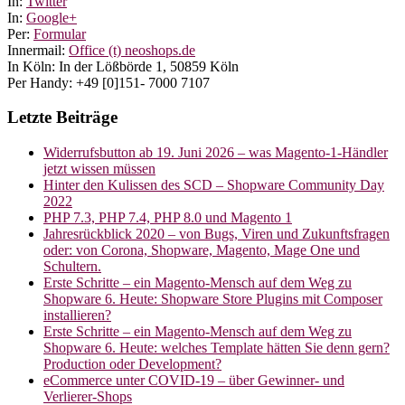
In:
Twitter
In:
Google+
Per:
Formular
Innermail:
Office (t) neoshops.de
In Köln: In der Lößbörde 1, 50859 Köln
Per Handy: +49 [0]151- 7000 7107
Letzte Beiträge
Widerrufsbutton ab 19. Juni 2026 – was Magento-1-Händler
jetzt wissen müssen
Hinter den Kulissen des SCD – Shopware Community Day
2022
PHP 7.3, PHP 7.4, PHP 8.0 und Magento 1
Jahresrückblick 2020 – von Bugs, Viren und Zukunftsfragen
oder: von Corona, Shopware, Magento, Mage One und
Schultern.
Erste Schritte – ein Magento-Mensch auf dem Weg zu
Shopware 6. Heute: Shopware Store Plugins mit Composer
installieren?
Erste Schritte – ein Magento-Mensch auf dem Weg zu
Shopware 6. Heute: welches Template hätten Sie denn gern?
Production oder Development?
eCommerce unter COVID-19 – über Gewinner- und
Verlierer-Shops