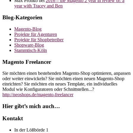
Max Pronko
bei
2016 – the Magento 2 year in review or: a
year with Tracey and Ben
Blog-Kategorien
Magento-Blog
Projekte für Agenturen
Projekte für Shopbetreiber
Shopware-Blog
Stammtisch-Köln
Magento Freelancer
Sie möchten einen bestehenden Magento-Shop optimieren, anpassen
oder weiter einwickeln? Sie möchten einen neuen Magento-Shop
einrichten? Sie möchten ein neues Template, ein individuelles
Modul wie Konfiguratoren oder Schnittstellen...?
http://neoshops.de/magento-freelancer
Hier gibt’s mich auch…
Kontakt
In der Lößbörde 1