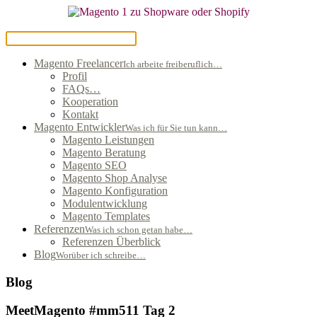
Magento Freelancer
Ich arbeite freiberuflich…
Profil
FAQs…
Kooperation
Kontakt
Magento Entwickler
Was ich für Sie tun kann…
Magento Leistungen
Magento Beratung
Magento SEO
Magento Shop Analyse
Magento Konfiguration
Modulentwicklung
Magento Templates
Referenzen
Was ich schon getan habe…
Referenzen Überblick
Blog
Worüber ich schreibe…
Blog
MeetMagento #mm511 Tag 2