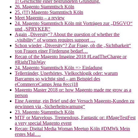
1! Geschichte einer begründeten Gründung.
26. Magento Stammtisch Köln
25. (!!!) Magento Stammtisch Köln
Meet Magento – a review
24. Magento Stammtisch Köln mit Vorträgen zur „DSGVO“
und „SPRYKER“
Again „Diversity“? About the question of whether the
„visibility“ of women requires support …
Schon wieder „Diversity“? Zur Frage, ob die „Sichtbarkeit“
von Frauen einer Förderung bedarf…
Recap of the Magento Imagine 2018 #LeadTheCharge or
#RightThisWay
24. Magento Stammtisch Köln => Einladung
Tellerränder, Unerhörtes, Vielkochlogik oder: warum
Barcamps so wichtig sind – am Beispiel des
eCommerceCamps Jena #eccj18
Magento Master 2018 or: how Magento made me grow as a
person
Eine Agentur, ein Brief und der Versuch Magento-Kunden zu
gewinnen via „Sicherheitswarnung“
23. Magento Stammtisch Köln
MTF or Marvelous, Tremendous, Fantastic or: #MageTestFest
a very special Magento event
Recap: Digital Media Woman Meetup Köln #DMWk Mein
erstes Mal….