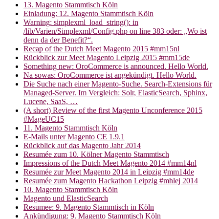
13. Magento Stammtisch Köln
Einladung: 12. Magento Stammtisch Köln
Warning: simplexml_load_string(): in
/lib/Varien/Simplexml/Config.php on line 383 oder: „Wo ist
denn da der Benefit?“.
Recap of the Dutch Meet Magento 2015 #mm15nl
Rückblick zur Meet Magento Leipzig 2015 #mm15de
Something new: OroCommerce is announced. Hello World.
Na sowas: OroCommerce ist angekündigt. Hello World.
Die Suche nach einer Magento-Suche. Search-Extensions für
Managed-Server. Im Vergleich: Solr, ElasticSearch, Sphinx,
Lucene, SaaS, …
(A short) Review of the first Magento Unconference 2015
#MageUC15
11. Magento Stammtisch Köln
E-Mails unter Magento CE 1.9.1
Rückblick auf das Magento Jahr 2014
Resumée zum 10. Kölner Magento Stammtisch
Impressions of the Dutch Meet Magento 2014 #mm14nl
Resumée zur Meet Magento 2014 in Leipzig #mm14de
Resumée zum Magento Hackathon Leipzig #mhlej 2014
10. Magento Stammtisch Köln
Magento und ElasticSearch
Resumee: 9. Magento Stammtisch in Köln
Ankündigung: 9. Magento Stammtisch Köln