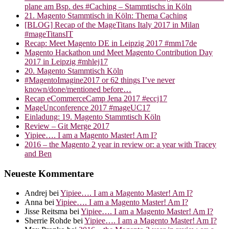
plane am Bsp. des #Caching – Stammtischs in Köln
21. Magento Stammtisch in Köln: Thema Caching
[BLOG] Recap of the MageTitans Italy 2017 in Milan
#mageTitansIT
Recap: Meet Magento DE in Leipzig 2017 #mm17de
Magento Hackathon und Meet Magento Contribution Day
2017 in Leipzig #mhlej17
20. Magento Stammtisch Köln
#MagentoImagine2017 or 62 things I’ve never
known/done/mentioned before…
Recap eCommerceCamp Jena 2017 #eccj17
MageUnconference 2017 #mageUC17
Einladung: 19. Magento Stammtisch Köln
Review – Git Merge 2017
Yipiee…. I am a Magento Master! Am I?
2016 – the Magento 2 year in review or: a year with Tracey
and Ben
Neueste Kommentare
Andrej
bei
Yipiee…. I am a Magento Master! Am I?
Anna
bei
Yipiee…. I am a Magento Master! Am I?
Jisse Reitsma
bei
Yipiee…. I am a Magento Master! Am I?
Sherrie Rohde
bei
Yipiee…. I am a Magento Master! Am I?