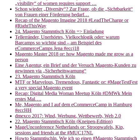
„visibility“ of women requires support …
Schon wieder „Diversity“? Zur Frage, ob die „Sichtbarkeit“
von Frauen einer Förderung bedarf…
Recap of the Magento Imagine 2018 #LeadTheCharge or
#RightThisWay
24. Magento Stammtisch Köln => Einladung
Tellerränder, Unerhörtes, Vielkochlogik oder: warum
Barcamps so wichtig sind – am Beispiel des
eCommerceCamps Jena #eccj18
Magento Master 2018 or: how Magento made me grow as a
person
Eine Agentur, ein Brief und der Versuch Magento-Kunden zu
gewinnen via „Sicherheitswarnung“
23. Magento Stammtisch Köln
MTF or Marvelous, Tremendous, Fantastic or: #MageTestFest
a very special Magento event
Recap: Digital Media Woman Meetup Köln #DMWk Mein
erstes Mal….
Me, Magento and I auf dem eCommerceCamp in Hamburg
#eccHH
dmexco 2017: Wind, Werbung, Wettbewerb, Web 2.0
22. Magento Stammtisch Köln (Kneipen-Edition)
MageUnconference Netherlands or: Stroopwafels, Kip,
sessions and friends at the #MUC17NL
Howto Stammtischln. Wie ich so einen #Magento Stammtisch