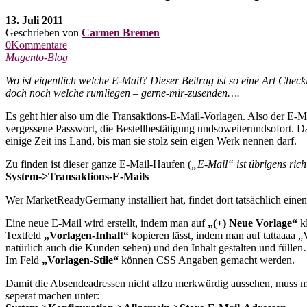
13. Juli 2011
Geschrieben von
Carmen Bremen
0Kommentare
Magento-Blog
Wo ist eigentlich welche E-Mail? Dieser Beitrag ist so eine Art Check
doch noch welche rumliegen – gerne-mir-zusenden….
Es geht hier also um die Transaktions-E-Mail-Vorlagen. Also der E-
vergessene Passwort, die Bestellbestätigung undsoweiterundsofort. 
einige Zeit ins Land, bis man sie stolz sein eigen Werk nennen darf.
Zu finden ist dieser ganze E-Mail-Haufen (
„E-Mail“ ist übrigens rich
System->Transaktions-E-Mails
Wer MarketReadyGermany installiert hat, findet dort tatsächlich einen
Eine neue E-Mail wird erstellt, indem man auf
„(+) Neue Vorlage“
kl
Textfeld
„Vorlagen-Inhalt“
kopieren lässt, indem man auf tattaaaa 
natürlich auch die Kunden sehen) und den Inhalt gestalten und fülle
Im Feld
„Vorlagen-Stile“
können CSS Angaben gemacht werden.
Damit die Absendeadressen nicht allzu merkwürdig aussehen, muss ma
seperat machen unter: