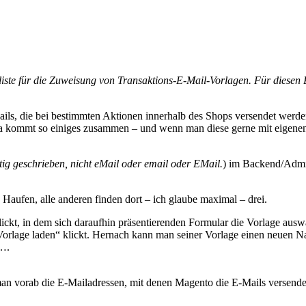
liste für die Zuweisung von Transaktions-E-Mail-Vorlagen. Für diesen Be
Mails, die bei bestimmten Aktionen innerhalb des Shops versendet wer
Da kommt so einiges zusammen – und wenn man diese gerne mit eigenen 
tig geschrieben, nicht eMail oder email oder EMail.
) im Backend/Admin
 Haufen, alle anderen finden dort – ich glaube maximal – drei.
ickt, in dem sich daraufhin präsentierenden Formular die Vorlage auswäh
„Vorlage laden“ klickt. Hernach kann man seiner Vorlage einen neuen N
n….
n vorab die E-Mailadressen, mit denen Magento die E-Mails versendet,