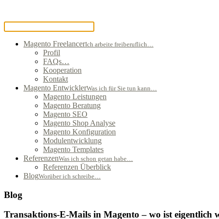
Magento Freelancer
Ich arbeite freiberuflich…
Profil
FAQs…
Kooperation
Kontakt
Magento Entwickler
Was ich für Sie tun kann…
Magento Leistungen
Magento Beratung
Magento SEO
Magento Shop Analyse
Magento Konfiguration
Modulentwicklung
Magento Templates
Referenzen
Was ich schon getan habe…
Referenzen Überblick
Blog
Worüber ich schreibe…
Blog
Transaktions-E-Mails in Magento – wo ist eigentlich 