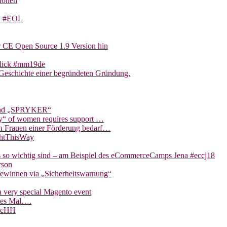
ionen
TS #EOL
r CE Open Source 1.9 Version hin
blick #mm19de
Geschichte einer begründeten Gründung.
 und „SPRYKER“
ity“ of women requires support …
on Frauen einer Förderung bedarf…
ghtThisWay
s so wichtig sind – am Beispiel des eCommerceCamps Jena #eccj18
rson
gewinnen via „Sicherheitswarnung“
 very special Magento event
tes Mal….
eccHH