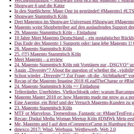
Wechselstimmung – Shopware freut sich auf Magento 1 Migrat
Shopware 6 und die Katze
In den Startlöchern: Mage One ist gegründet! #Magento1 #L
Shopware Stammtisch Köln
Drei Magentos im Shopware Universum #Shopware #Magento
Magento weist Shopbetreiber auf den auslaufenden Support de
29. Magento Stammtisch Köln – Einladung
10 Jahre Meet Magento Deutschland – ein nostalgischer Rück
Das Ende des Magento 1 Supports oder: lang lebe Magento 1! 
26. Magento Stammtisch Köln
25. (!!!) Magento Stammtisch Köln
Meet Magento – a review
24. Magento Stammtisch Köln mit Vorträgen zur „DSGVO“
Again „Diversity“? About the question of whether the „visibil
Schon wieder „Diversity“? Zur Frage, ob die „Sichtbarkeit“ v
Recap of the Magento Imagine 2018 #LeadTheCharge or #Ri
24. Magento Stammtisch Köln => Einladung
Tellerränder, Unerhörtes, Vielkochlogik oder: warum Barcamp
Magento Master 2018 or: how Magento made me grow as a pe
Eine Agentur, ein Brief und der Versuch Magento-Kunden zu 
23. Magento Stammtisch Köln
MTF or Marvelous, Tremendous, Fantastic or: #MageTestFest a
Recap: Digital Media Woman Meetup Köln #DMWk Mein ers
Me, Magento and I auf dem eCommerceCamp in Hamburg #
dmexco 2017: Wind, Werbung, Wettbewerb, Web 2.0