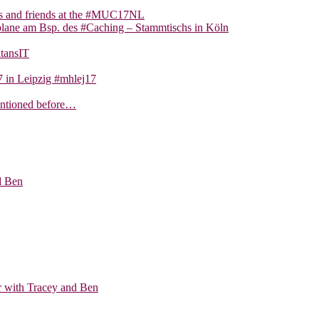
ns and friends at the #MUC17NL
lane am Bsp. des #Caching – Stammtischs in Köln
tansIT
 in Leipzig #mhlej17
entioned before…
d Ben
ar with Tracey and Ben