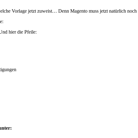
che Vorlage jetzt zuweist… Denn Magento muss jetzt natürlich noch
e:
Und hier die Pfeile:
tigungen
unter: