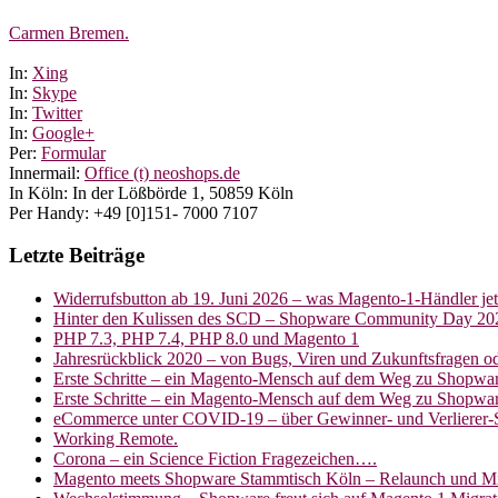
Carmen Bremen.
In:
Xing
In:
Skype
In:
Twitter
In:
Google+
Per:
Formular
Innermail:
Office (t) neoshops.de
In Köln: In der Lößbörde 1, 50859 Köln
Per Handy: +49 [0]151- 7000 7107
Letzte Beiträge
Widerrufsbutton ab 19. Juni 2026 – was Magento-1-Händler je
Hinter den Kulissen des SCD – Shopware Community Day 20
PHP 7.3, PHP 7.4, PHP 8.0 und Magento 1
Jahresrückblick 2020 – von Bugs, Viren und Zukunftsfragen 
Erste Schritte – ein Magento-Mensch auf dem Weg zu Shopware
Erste Schritte – ein Magento-Mensch auf dem Weg zu Shopwar
eCommerce unter COVID-19 – über Gewinner- und Verlierer-
Working Remote.
Corona – ein Science Fiction Fragezeichen….
Magento meets Shopware Stammtisch Köln – Relaunch und Mi