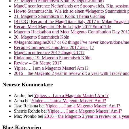
22. Magento Stammtisch Köln (Kneipen-Edition)
MageUnconference Netherlands or: Stroopwafels, Kip, sessio
Howto Stammtischln. Wie ich so einen #Magento Stammtisch p
21. Magento Stammtisch in Köln: Thema Caching
[BLOG] Recap of the MageTitans Italy 2017 in Milan #mageTi
Recap: Meet Magento DE in Leipzig 2017 #mm17de
Magento Hackathon und Meet Magento Contribution Day 2017
20. Magento Stammtisch Köln
#MagentoImagine2017 or 62 things I’ve never known/done/m
Recap eCommerceCamp Jena 2017 #eccj17
MageUnconference 2017 #mageUC17
Einladung: 19. Magento Stammtisch Köln
Review – Git Merge 2017
Yipiee…. I am a Magento Master! Am I?
2016 – the Magento 2 year in review or: a year with Tracey an
Neueste Kommentare
Andrej
bei
Yipiee…. I am a Magento Master! Am I?
Anna
bei
Yipiee…. I am a Magento Master! Am I?
Jisse Reitsma
bei
Yipiee…. I am a Magento Master! Am I?
Sherrie Rohde
bei
Yipiee…. I am a Magento Master! Am I?
Max Pronko
bei
2016 – the Magento 2 year in review or: a ye
Blog-Kategorien