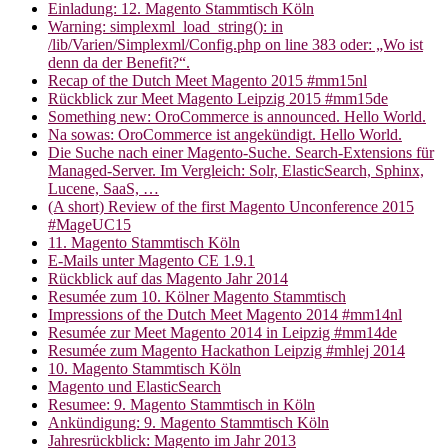
Einladung: 12. Magento Stammtisch Köln
Warning: simplexml_load_string(): in
/lib/Varien/Simplexml/Config.php on line 383 oder: „Wo ist
denn da der Benefit?“.
Recap of the Dutch Meet Magento 2015 #mm15nl
Rückblick zur Meet Magento Leipzig 2015 #mm15de
Something new: OroCommerce is announced. Hello World.
Na sowas: OroCommerce ist angekündigt. Hello World.
Die Suche nach einer Magento-Suche. Search-Extensions für
Managed-Server. Im Vergleich: Solr, ElasticSearch, Sphinx,
Lucene, SaaS, …
(A short) Review of the first Magento Unconference 2015
#MageUC15
11. Magento Stammtisch Köln
E-Mails unter Magento CE 1.9.1
Rückblick auf das Magento Jahr 2014
Resumée zum 10. Kölner Magento Stammtisch
Impressions of the Dutch Meet Magento 2014 #mm14nl
Resumée zur Meet Magento 2014 in Leipzig #mm14de
Resumée zum Magento Hackathon Leipzig #mhlej 2014
10. Magento Stammtisch Köln
Magento und ElasticSearch
Resumee: 9. Magento Stammtisch in Köln
Ankündigung: 9. Magento Stammtisch Köln
Jahresrückblick: Magento im Jahr 2013