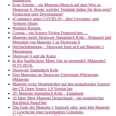
installieren?
Erste Schritte – ein Magento-Mensch auf dem Weg zu
Shopware 6. Heute: welches Template hätten Sie denn gern?
Production oder Development?
eCommerce unter COVID-19 – über Gewinner- und
Verlierer-Shops
Working Remote.
Corona – ein Science Fiction Fragezeichen….
Magento meets Shopware Stammtisch Köln – Relaunch und
Migration von Magento 1 zu Shopware 6
Wechselstimmung – Shopware freut sich auf Magento 1
Migrationen
Shopware 6 und die Katze
In den Startlöchern: Mage One ist gegründet! #Magento1
#LTS #EOL
Shopware Stammtisch Köln
Drei Magentos im Shopware Universum #Shopware
#Magento
Magento weist Shopbetreiber auf den auslaufenden Support
der CE Open Source 1.9 Version hin
29. Magento Stammtisch Köln – Einladung
10 Jahre Meet Magento Deutschland – ein nostalgischer
Rückblick #mm19de
Das Ende des Magento 1 Supports oder: lang lebe Magento
1! Geschichte einer begründeten Gründung.