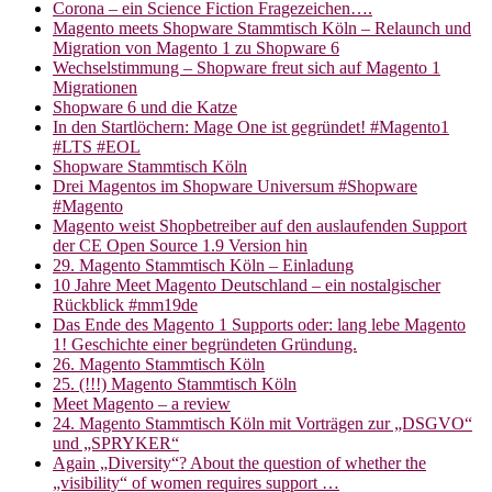
Corona – ein Science Fiction Fragezeichen….
Magento meets Shopware Stammtisch Köln – Relaunch und
Migration von Magento 1 zu Shopware 6
Wechselstimmung – Shopware freut sich auf Magento 1
Migrationen
Shopware 6 und die Katze
In den Startlöchern: Mage One ist gegründet! #Magento1
#LTS #EOL
Shopware Stammtisch Köln
Drei Magentos im Shopware Universum #Shopware
#Magento
Magento weist Shopbetreiber auf den auslaufenden Support
der CE Open Source 1.9 Version hin
29. Magento Stammtisch Köln – Einladung
10 Jahre Meet Magento Deutschland – ein nostalgischer
Rückblick #mm19de
Das Ende des Magento 1 Supports oder: lang lebe Magento
1! Geschichte einer begründeten Gründung.
26. Magento Stammtisch Köln
25. (!!!) Magento Stammtisch Köln
Meet Magento – a review
24. Magento Stammtisch Köln mit Vorträgen zur „DSGVO“
und „SPRYKER“
Again „Diversity“? About the question of whether the
„visibility“ of women requires support …