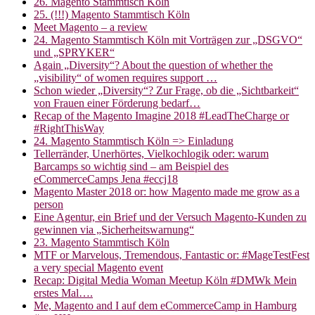
26. Magento Stammtisch Köln
25. (!!!) Magento Stammtisch Köln
Meet Magento – a review
24. Magento Stammtisch Köln mit Vorträgen zur „DSGVO“
und „SPRYKER“
Again „Diversity“? About the question of whether the
„visibility“ of women requires support …
Schon wieder „Diversity“? Zur Frage, ob die „Sichtbarkeit“
von Frauen einer Förderung bedarf…
Recap of the Magento Imagine 2018 #LeadTheCharge or
#RightThisWay
24. Magento Stammtisch Köln => Einladung
Tellerränder, Unerhörtes, Vielkochlogik oder: warum
Barcamps so wichtig sind – am Beispiel des
eCommerceCamps Jena #eccj18
Magento Master 2018 or: how Magento made me grow as a
person
Eine Agentur, ein Brief und der Versuch Magento-Kunden zu
gewinnen via „Sicherheitswarnung“
23. Magento Stammtisch Köln
MTF or Marvelous, Tremendous, Fantastic or: #MageTestFest
a very special Magento event
Recap: Digital Media Woman Meetup Köln #DMWk Mein
erstes Mal….
Me, Magento and I auf dem eCommerceCamp in Hamburg