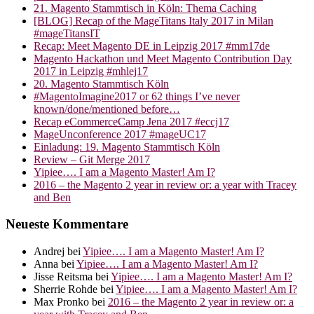
21. Magento Stammtisch in Köln: Thema Caching
[BLOG] Recap of the MageTitans Italy 2017 in Milan
#mageTitansIT
Recap: Meet Magento DE in Leipzig 2017 #mm17de
Magento Hackathon und Meet Magento Contribution Day
2017 in Leipzig #mhlej17
20. Magento Stammtisch Köln
#MagentoImagine2017 or 62 things I’ve never
known/done/mentioned before…
Recap eCommerceCamp Jena 2017 #eccj17
MageUnconference 2017 #mageUC17
Einladung: 19. Magento Stammtisch Köln
Review – Git Merge 2017
Yipiee…. I am a Magento Master! Am I?
2016 – the Magento 2 year in review or: a year with Tracey
and Ben
Neueste Kommentare
Andrej
bei
Yipiee…. I am a Magento Master! Am I?
Anna
bei
Yipiee…. I am a Magento Master! Am I?
Jisse Reitsma
bei
Yipiee…. I am a Magento Master! Am I?
Sherrie Rohde
bei
Yipiee…. I am a Magento Master! Am I?
Max Pronko
bei
2016 – the Magento 2 year in review or: a