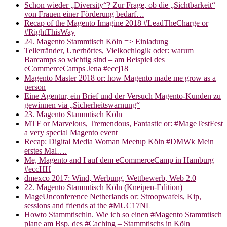
Schon wieder „Diversity“? Zur Frage, ob die „Sichtbarkeit“
von Frauen einer Förderung bedarf…
Recap of the Magento Imagine 2018 #LeadTheCharge or
#RightThisWay
24. Magento Stammtisch Köln => Einladung
Tellerränder, Unerhörtes, Vielkochlogik oder: warum
Barcamps so wichtig sind – am Beispiel des
eCommerceCamps Jena #eccj18
Magento Master 2018 or: how Magento made me grow as a
person
Eine Agentur, ein Brief und der Versuch Magento-Kunden zu
gewinnen via „Sicherheitswarnung“
23. Magento Stammtisch Köln
MTF or Marvelous, Tremendous, Fantastic or: #MageTestFest
a very special Magento event
Recap: Digital Media Woman Meetup Köln #DMWk Mein
erstes Mal….
Me, Magento and I auf dem eCommerceCamp in Hamburg
#eccHH
dmexco 2017: Wind, Werbung, Wettbewerb, Web 2.0
22. Magento Stammtisch Köln (Kneipen-Edition)
MageUnconference Netherlands or: Stroopwafels, Kip,
sessions and friends at the #MUC17NL
Howto Stammtischln. Wie ich so einen #Magento Stammtisch
plane am Bsp. des #Caching – Stammtischs in Köln