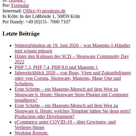
Per:
Formular
Innermail:
Office (t) neoshops.de
In Köln: In der Lößbörde 1, 50859 Köln
Per Handy: +49 [0]151- 7000 7107
Letzte Beiträge
Widerrufsbutton ab 19. Juni 2026 – was Magento-1-Händler
jetzt wissen müssen
Hinter den Kulissen des SCD – Shopware Community Day
2022
PHP 7.3, PHP 7.4, PHP 8.0 und Magento 1
Jahresrückblick 2020 – von Bugs, Viren und Zukunftsfragen
oder: von Corona, Shopware, Magento, Mage One und
Schultern.
Erste Schritte – ein Magento-Mensch auf dem Weg zu
Shopware 6. Heute: Shopware Store Plugins mit Composer
installieren?
Erste Schritte – ein Magento-Mensch auf dem Weg zu
Shopware 6. Heute: welches Template hätten Sie denn gern?
Production oder Development?
eCommerce unter COVID-19 – über Gewinner- und
Verlierer-Shops
Working Remote.