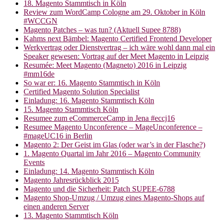
18. Magento Stammtisch in Köln
Review zum WordCamp Cologne am 29. Oktober in Köln
#WCCGN
Magento Patches – was tun? (Aktuell Supee 8788)
Kahms next Bämbel: Magento Certified Frontend Developer
Werkvertrag oder Dienstvertrag – ich wäre wohl dann mal ein
Speaker gewesen: Vortrag auf der Meet Magento in Leipzig
Resumée: Meet Magento (Magneto) 2016 in Leipzig
#mm16de
So war er: 16. Magento Stammtisch in Köln
Certified Magento Solution Specialist
Einladung: 16. Magento Stammtisch Köln
15. Magento Stammtisch Köln
Resumee zum eCommerceCamp in Jena #eccj16
Resumee Magento Unconference – MageUnconference –
#mageUC16 in Berlin
Magento 2: Der Geist im Glas (oder war’s in der Flasche?)
1. Magento Quartal im Jahr 2016 – Magento Community
Events
Einladung: 14. Magento Stammtisch Köln
Magento Jahresrückblick 2015
Magento und die Sicherheit: Patch SUPEE-6788
Magento Shop-Umzug / Umzug eines Magento-Shops auf
einen anderen Server
13. Magento Stammtisch Köln