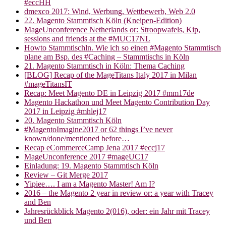
#eccHH
dmexco 2017: Wind, Werbung, Wettbewerb, Web 2.0
22. Magento Stammtisch Köln (Kneipen-Edition)
MageUnconference Netherlands or: Stroopwafels, Kip,
sessions and friends at the #MUC17NL
Howto Stammtischln. Wie ich so einen #Magento Stammtisch
plane am Bsp. des #Caching – Stammtischs in Köln
21. Magento Stammtisch in Köln: Thema Caching
[BLOG] Recap of the MageTitans Italy 2017 in Milan
#mageTitansIT
Recap: Meet Magento DE in Leipzig 2017 #mm17de
Magento Hackathon und Meet Magento Contribution Day
2017 in Leipzig #mhlej17
20. Magento Stammtisch Köln
#MagentoImagine2017 or 62 things I’ve never
known/done/mentioned before…
Recap eCommerceCamp Jena 2017 #eccj17
MageUnconference 2017 #mageUC17
Einladung: 19. Magento Stammtisch Köln
Review – Git Merge 2017
Yipiee…. I am a Magento Master! Am I?
2016 – the Magento 2 year in review or: a year with Tracey
and Ben
Jahresrückblick Magento 2(016), oder: ein Jahr mit Tracey
und Ben