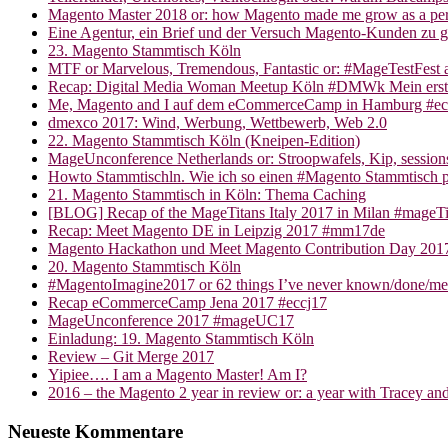
Magento Master 2018 or: how Magento made me grow as a pe
Eine Agentur, ein Brief und der Versuch Magento-Kunden zu 
23. Magento Stammtisch Köln
MTF or Marvelous, Tremendous, Fantastic or: #MageTestFest a
Recap: Digital Media Woman Meetup Köln #DMWk Mein ers
Me, Magento and I auf dem eCommerceCamp in Hamburg #
dmexco 2017: Wind, Werbung, Wettbewerb, Web 2.0
22. Magento Stammtisch Köln (Kneipen-Edition)
MageUnconference Netherlands or: Stroopwafels, Kip, sessio
Howto Stammtischln. Wie ich so einen #Magento Stammtisch p
21. Magento Stammtisch in Köln: Thema Caching
[BLOG] Recap of the MageTitans Italy 2017 in Milan #mageTi
Recap: Meet Magento DE in Leipzig 2017 #mm17de
Magento Hackathon und Meet Magento Contribution Day 2017
20. Magento Stammtisch Köln
#MagentoImagine2017 or 62 things I’ve never known/done/m
Recap eCommerceCamp Jena 2017 #eccj17
MageUnconference 2017 #mageUC17
Einladung: 19. Magento Stammtisch Köln
Review – Git Merge 2017
Yipiee…. I am a Magento Master! Am I?
2016 – the Magento 2 year in review or: a year with Tracey an
Neueste Kommentare