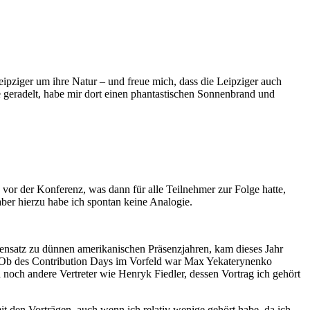
eipziger um ihre Natur – und freue mich, dass die Leipziger auch
lle geradelt, habe mir dort einen phantastischen Sonnenbrand und
 vor der Konferenz, was dann für alle Teilnehmer zur Folge hatte,
ber hierzu habe ich spontan keine Analogie.
nsatz zu dünnen amerikanischen Präsenzjahren, kam dieses Jahr
 Ob des Contribution Days im Vorfeld war Max Yekaterynenko
noch andere Vertreter wie Henryk Fiedler, dessen Vortrag ich gehört
it den Vorträgen, auch wenn ich relativ wenige gehört habe, da ich