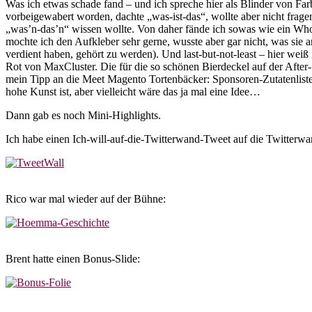
Was ich etwas schade fand – und ich spreche hier als Blinder von Fa
vorbeigewabert worden, dachte „was-ist-das“, wollte aber nicht frag
„was’n-das’n“ wissen wollte. Von daher fände ich sowas wie ein Who
mochte ich den Aufkleber sehr gerne, wusste aber gar nicht, was si
verdient haben, gehört zu werden). Und last-but-not-least – hier weiß
Rot von MaxCluster. Die für die so schönen Bierdeckel auf der After
mein Tipp an die Meet Magento Tortenbäcker: Sponsoren-Zutatenliste 
hohe Kunst ist, aber vielleicht wäre das ja mal eine Idee…
Dann gab es noch Mini-Highlights.
Ich habe einen Ich-will-auf-die-Twitterwand-Tweet auf die Twitterwa
Rico war mal wieder auf der Bühne:
Brent hatte einen Bonus-Slide: