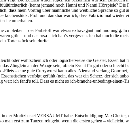
üüüürchterlich (kennt jemand noch Hanni und Nanni Hörspiele? Die Fr
cklich, dass mein Vortrag über männliche und weibliche Sprache so gu
erkuchenstück. Froh und dankbar war ich, dass Fabrizio mal wieder ei
tische unterhalten.
 zu bleiben – der Farbstoff war etwas extravagant und unorangig. In
waren grün – und das rosa – ich hab’s vergessen. Ich hab auch die meis
in Tortenstück sein durfte.
lleicht oder wahrscheinlich oder logischerweise die Geister. Essen ha
as Zünglein an der Waage sein, ob ein Event für gut oder schlecht befu
Filets – eine gute Currywurst kann alles. Niemand verlang Gourmet, a
 Essenstischen verfolgt gefühlt (nein, das war ein Scherz, der sich an
war: ich fand’s toll. Dass es nicht so ich-brauche-unbedingt-einen-T
en in der Moritzbastei VERSÄUMT habe. Entschuldigung MaxCluster, e
 man erst zum Tanzen reingeht, wenn die ersten gehen – vielleicht, weil