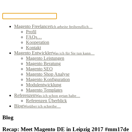
Magento Freelancer
Ich arbeite freiberuflich…
Profil
FAQs…
Kooperation
Kontakt
Magento Entwickler
Was ich für Sie tun kann…
Magento Leistungen
Magento Beratung
Magento SEO
Magento Shop Analyse
Magento Konfiguration
Modulentwicklung
Magento Templates
Referenzen
Was ich schon getan habe…
Referenzen Überblick
Blog
Worüber ich schreibe…
Blog
Recap: Meet Magento DE in Leipzig 2017 #mm17de