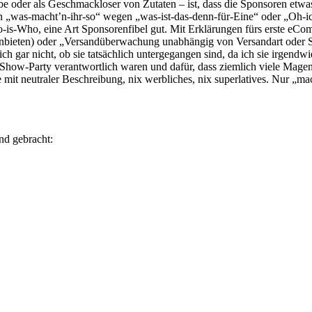
rbe oder als Geschmackloser von Zutaten – ist, dass die Sponsoren etw
en „was-macht’n-ihr-so“ wegen „was-ist-das-denn-für-Eine“ oder „Oh-ic
-is-Who, eine Art Sponsorenfibel gut. Mit Erklärungen fürs erste eCom
e anbieten) oder „Versandüberwachung unabhängig von Versandart oder
 ich gar nicht, ob sie tatsächlich untergegangen sind, da ich sie irgen
-Show-Party verantwortlich waren und dafür, dass ziemlich viele Mage
mit neutraler Beschreibung, nix werbliches, nix superlatives. Nur „ma
nd gebracht: