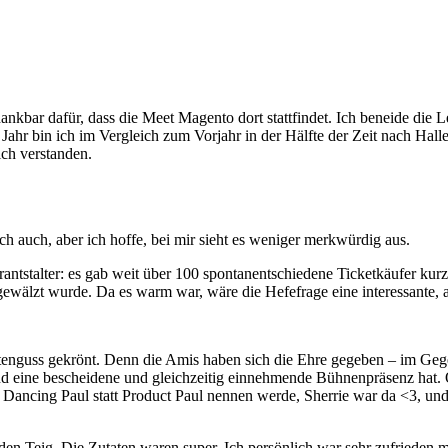
ankbar dafür, dass die Meet Magento dort stattfindet. Ich beneide die L
es Jahr bin ich im Vergleich zum Vorjahr in der Hälfte der Zeit nach Ha
ich verstanden.
 auch, aber ich hoffe, bei mir sieht es weniger merkwürdig aus.
antstalter: es gab weit über 100 spontanentschiedene Ticketkäufer kurz
ewälzt wurde. Da es warm war, wäre die Hefefrage eine interessante, a
nguss gekrönt. Denn die Amis haben sich die Ehre gegeben – im Gege
nd eine bescheidene und gleichzeitig einnehmende Bühnenpräsenz hat.
 Dancing Paul statt Product Paul nennen werde, Sherrie war da <3, und 
en Teig. Die Zutaten waren super. Ich persönlich war sehr zufrieden m