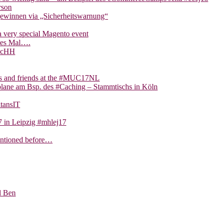
rson
gewinnen via „Sicherheitswarnung“
 very special Magento event
tes Mal….
eccHH
ns and friends at the #MUC17NL
lane am Bsp. des #Caching – Stammtischs in Köln
tansIT
 in Leipzig #mhlej17
entioned before…
d Ben