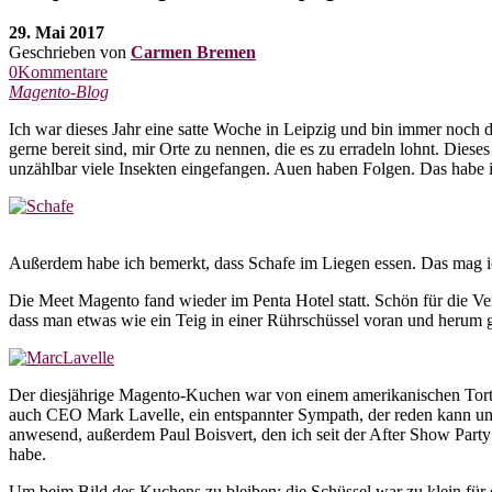
29. Mai 2017
Geschrieben von
Carmen Bremen
0Kommentare
Magento-Blog
Ich war dieses Jahr eine satte Woche in Leipzig und bin immer noch d
gerne bereit sind, mir Orte zu nennen, die es zu erradeln lohnt. Dies
unzählbar viele Insekten eingefangen. Auen haben Folgen. Das habe 
Außerdem habe ich bemerkt, dass Schafe im Liegen essen. Das mag ich
Die Meet Magento fand wieder im Penta Hotel statt. Schön für die Ver
dass man etwas wie ein Teig in einer Rührschüssel voran und herum g
Der diesjährige Magento-Kuchen war von einem amerikanischen Torte
auch CEO Mark Lavelle, ein entspannter Sympath, der reden kann u
anwesend, außerdem Paul Boisvert, den ich seit der After Show Party
habe.
Um beim Bild des Kuchens zu bleiben: die Schüssel war zu klein für d