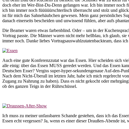
doch eher im Wer-Bist-Du-Denn gefangen war. Ich bin immer noch fü
ich bin immer noch füüüüürschterlisch überrascht und stolz und glü
ist für mich das Sahnehäubchen gewesen. Mein ganz persönliches Sup
danach einerseits bescheiden und unwissend fühlen, aber aufs phantas
Die Beamer waren etwas farbenblind. Oder – um in der Kuchensprache
Vortrag passte. Die Männer waren nicht mehr hellblau, ich glaub, sie 
immer noch. Danke liebes Vortragsauswahlzutatenbackteam, dass ich e
Auch eine gute Konferenzzutat war das Essen. Hier scheiden sich vie
alle einig: über das Essen MUSS geredet werden. Und das Essen kann d
Deutschen Esser? Vergiss super-hyper-sekundengenaue Auf-den-Punkt-
Nach dem Nicht-Überall im letzten Jahr, habe ich mich regelrecht von
Zugang zu Nahrung zu haben). Dass es nicht gekocht oder mehrgängig 
ob des ganzen Teigs in der Rührschüssel.
Ich muss zu meiner unfassbaren Schande gestehen, dass ich das Ess
Essen echt vergessen? Ja, wenn es einer dieser Draußen-Abende ist, wo