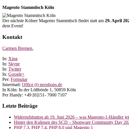
Magento Stammtisch Köln
Der nächste Kölner Magento Stammtisch findet statt am
29. April 20
dem Event!
Kontakt
Carmen Bremen.
In:
Xing
In:
Skype
In:
Twitter
In:
Google+
Per:
Formular
Innermail:
Office (t) neoshops.de
In Köln: In der Lößbörde 1, 50859 Köln
Per Handy: +49 [0]151- 7000 7107
Letzte Beiträge
Widerrufsbutton ab 19. Juni 2026 – was Magento-1-Händler je
Hinter den Kulissen des SCD – Shopware Community Day 20
PHP 7.3, PHP 7.4, PHP 8.0 und Magento 1