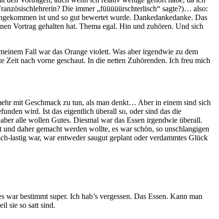
anzösischlehrerin? Die immer „füüüüürschterlisch“ sagte?)… also:
t angekommen ist und so gut bewertet wurde. Dankedankedanke. Das
nen Vortrag gehalten hat. Thema egal. Hin und zuhören. Und sich
 meinem Fall war das Orange violett. Was aber irgendwie zu dem
te Zeit nach vorne geschaut. In die netten Zuhörenden. Ich freu mich
t mehr mit Geschmack zu tun, als man denkt… Aber in einem sind sich
nden wird. Ist das eigentlich überall so, oder sind das die
ber alle wollen Gutes. Diesmal war das Essen irgendwie überall.
bot und daher gemacht werden wollte, es war schön, so unschlangigen
isch-lastig war, war entweder saugut geplant oder verdammtes Glück
s war bestimmt super. Ich hab’s vergessen. Das Essen. Kann man
 sie so satt sind.