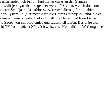
as untergingen. Ich bin im Teig immer etwas an den Ständen
h-wollt-jetzt-gar-nicht-zugelaber-werden“-Gefahr, wo ich doch nur
merce-Schuljahr a la „addressy-Adressvalidierung für….“ (hier
 Shop-System…“ (hier mochte ich die Herren am paqato-Stand, die es
dwie immer bemerkt habe, Farbstoff halt: die Herren und Eine-Dame in
nto Shops von mir problemlos und sauschnell laufen. Das wäre also
cht XY“ oder „bietet XY“. Ich weiß, dass Neutralität in Werbung eine