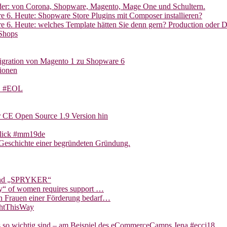
oder: von Corona, Shopware, Magento, Mage One und Schultern.
 6. Heute: Shopware Store Plugins mit Composer installieren?
e 6. Heute: welches Template hätten Sie denn gern? Production oder 
Shops
gration von Magento 1 zu Shopware 6
ionen
TS #EOL
r CE Open Source 1.9 Version hin
blick #mm19de
Geschichte einer begründeten Gründung.
 und „SPRYKER“
ity“ of women requires support …
on Frauen einer Förderung bedarf…
ghtThisWay
s so wichtig sind – am Beispiel des eCommerceCamps Jena #eccj18