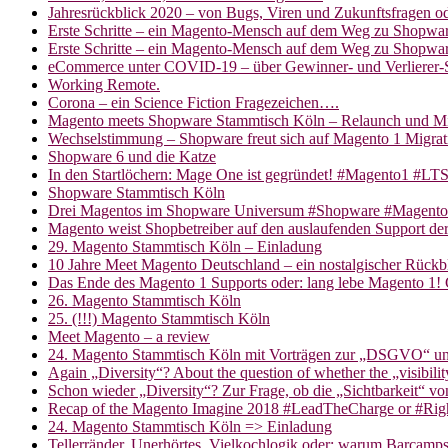
Jahresrückblick 2020 – von Bugs, Viren und Zukunftsfragen 
Erste Schritte – ein Magento-Mensch auf dem Weg zu Shopware
Erste Schritte – ein Magento-Mensch auf dem Weg zu Shopwar
eCommerce unter COVID-19 – über Gewinner- und Verlierer-
Working Remote.
Corona – ein Science Fiction Fragezeichen….
Magento meets Shopware Stammtisch Köln – Relaunch und Mi
Wechselstimmung – Shopware freut sich auf Magento 1 Migrat
Shopware 6 und die Katze
In den Startlöchern: Mage One ist gegründet! #Magento1 #L
Shopware Stammtisch Köln
Drei Magentos im Shopware Universum #Shopware #Magento
Magento weist Shopbetreiber auf den auslaufenden Support de
29. Magento Stammtisch Köln – Einladung
10 Jahre Meet Magento Deutschland – ein nostalgischer Rück
Das Ende des Magento 1 Supports oder: lang lebe Magento 1! 
26. Magento Stammtisch Köln
25. (!!!) Magento Stammtisch Köln
Meet Magento – a review
24. Magento Stammtisch Köln mit Vorträgen zur „DSGVO“
Again „Diversity“? About the question of whether the „visibil
Schon wieder „Diversity“? Zur Frage, ob die „Sichtbarkeit“ v
Recap of the Magento Imagine 2018 #LeadTheCharge or #Ri
24. Magento Stammtisch Köln => Einladung
Tellerränder, Unerhörtes, Vielkochlogik oder: warum Barcamp