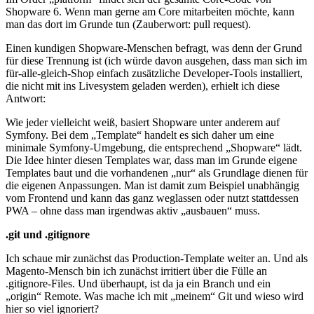
Shopware 6. Wenn man gerne am Core mitarbeiten möchte, kann
man das dort im Grunde tun (Zauberwort: pull request).
Einen kundigen Shopware-Menschen befragt, was denn der Grund
für diese Trennung ist (ich würde davon ausgehen, dass man sich im
für-alle-gleich-Shop einfach zusätzliche Developer-Tools installiert,
die nicht mit ins Livesystem geladen werden), erhielt ich diese
Antwort:
Wie jeder vielleicht weiß, basiert Shopware unter anderem auf
Symfony. Bei dem „Template“ handelt es sich daher um eine
minimale Symfony-Umgebung, die entsprechend „Shopware“ lädt.
Die Idee hinter diesen Templates war, dass man im Grunde eigene
Templates baut und die vorhandenen „nur“ als Grundlage dienen für
die eigenen Anpassungen. Man ist damit zum Beispiel unabhängig
vom Frontend und kann das ganz weglassen oder nutzt stattdessen
PWA – ohne dass man irgendwas aktiv „ausbauen“ muss.
.git und .gitignore
Ich schaue mir zunächst das Production-Template weiter an. Und als
Magento-Mensch bin ich zunächst irritiert über die Fülle an
.gitignore-Files. Und überhaupt, ist da ja ein Branch und ein
„origin“ Remote. Was mache ich mit „meinem“ Git und wieso wird
hier so viel ignoriert?