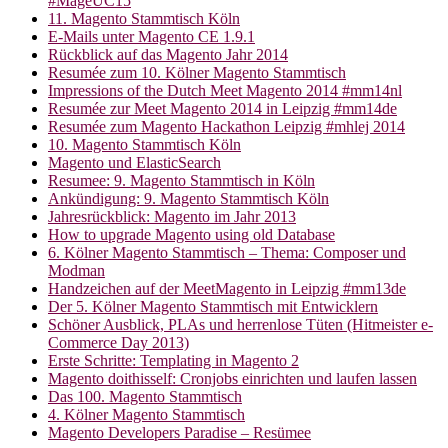
#MageUC15
11. Magento Stammtisch Köln
E-Mails unter Magento CE 1.9.1
Rückblick auf das Magento Jahr 2014
Resumée zum 10. Kölner Magento Stammtisch
Impressions of the Dutch Meet Magento 2014 #mm14nl
Resumée zur Meet Magento 2014 in Leipzig #mm14de
Resumée zum Magento Hackathon Leipzig #mhlej 2014
10. Magento Stammtisch Köln
Magento und ElasticSearch
Resumee: 9. Magento Stammtisch in Köln
Ankündigung: 9. Magento Stammtisch Köln
Jahresrückblick: Magento im Jahr 2013
How to upgrade Magento using old Database
6. Kölner Magento Stammtisch – Thema: Composer und
Modman
Handzeichen auf der MeetMagento in Leipzig #mm13de
Der 5. Kölner Magento Stammtisch mit Entwicklern
Schöner Ausblick, PLAs und herrenlose Tüten (Hitmeister e-
Commerce Day 2013)
Erste Schritte: Templating in Magento 2
Magento doithisself: Cronjobs einrichten und laufen lassen
Das 100. Magento Stammtisch
4. Kölner Magento Stammtisch
Magento Developers Paradise – Resümee