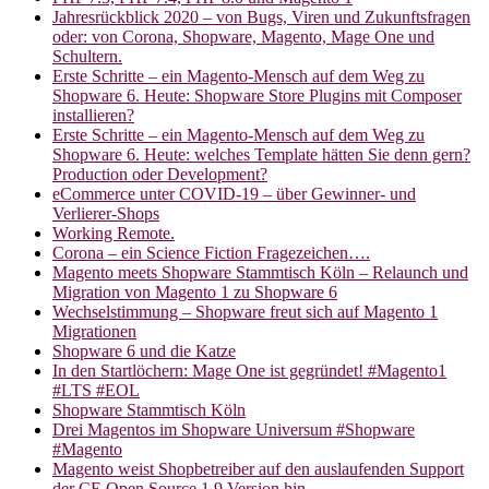
Jahresrückblick 2020 – von Bugs, Viren und Zukunftsfragen
oder: von Corona, Shopware, Magento, Mage One und
Schultern.
Erste Schritte – ein Magento-Mensch auf dem Weg zu
Shopware 6. Heute: Shopware Store Plugins mit Composer
installieren?
Erste Schritte – ein Magento-Mensch auf dem Weg zu
Shopware 6. Heute: welches Template hätten Sie denn gern?
Production oder Development?
eCommerce unter COVID-19 – über Gewinner- und
Verlierer-Shops
Working Remote.
Corona – ein Science Fiction Fragezeichen….
Magento meets Shopware Stammtisch Köln – Relaunch und
Migration von Magento 1 zu Shopware 6
Wechselstimmung – Shopware freut sich auf Magento 1
Migrationen
Shopware 6 und die Katze
In den Startlöchern: Mage One ist gegründet! #Magento1
#LTS #EOL
Shopware Stammtisch Köln
Drei Magentos im Shopware Universum #Shopware
#Magento
Magento weist Shopbetreiber auf den auslaufenden Support
der CE Open Source 1.9 Version hin