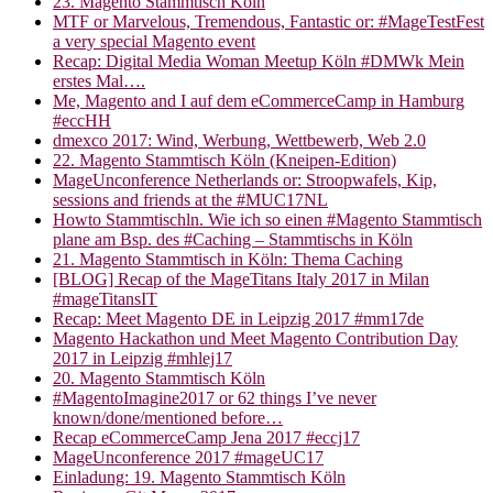
23. Magento Stammtisch Köln
MTF or Marvelous, Tremendous, Fantastic or: #MageTestFest
a very special Magento event
Recap: Digital Media Woman Meetup Köln #DMWk Mein
erstes Mal….
Me, Magento and I auf dem eCommerceCamp in Hamburg
#eccHH
dmexco 2017: Wind, Werbung, Wettbewerb, Web 2.0
22. Magento Stammtisch Köln (Kneipen-Edition)
MageUnconference Netherlands or: Stroopwafels, Kip,
sessions and friends at the #MUC17NL
Howto Stammtischln. Wie ich so einen #Magento Stammtisch
plane am Bsp. des #Caching – Stammtischs in Köln
21. Magento Stammtisch in Köln: Thema Caching
[BLOG] Recap of the MageTitans Italy 2017 in Milan
#mageTitansIT
Recap: Meet Magento DE in Leipzig 2017 #mm17de
Magento Hackathon und Meet Magento Contribution Day
2017 in Leipzig #mhlej17
20. Magento Stammtisch Köln
#MagentoImagine2017 or 62 things I’ve never
known/done/mentioned before…
Recap eCommerceCamp Jena 2017 #eccj17
MageUnconference 2017 #mageUC17
Einladung: 19. Magento Stammtisch Köln