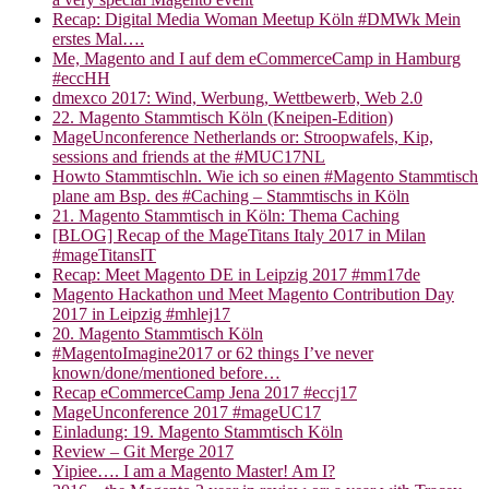
Recap: Digital Media Woman Meetup Köln #DMWk Mein
erstes Mal….
Me, Magento and I auf dem eCommerceCamp in Hamburg
#eccHH
dmexco 2017: Wind, Werbung, Wettbewerb, Web 2.0
22. Magento Stammtisch Köln (Kneipen-Edition)
MageUnconference Netherlands or: Stroopwafels, Kip,
sessions and friends at the #MUC17NL
Howto Stammtischln. Wie ich so einen #Magento Stammtisch
plane am Bsp. des #Caching – Stammtischs in Köln
21. Magento Stammtisch in Köln: Thema Caching
[BLOG] Recap of the MageTitans Italy 2017 in Milan
#mageTitansIT
Recap: Meet Magento DE in Leipzig 2017 #mm17de
Magento Hackathon und Meet Magento Contribution Day
2017 in Leipzig #mhlej17
20. Magento Stammtisch Köln
#MagentoImagine2017 or 62 things I’ve never
known/done/mentioned before…
Recap eCommerceCamp Jena 2017 #eccj17
MageUnconference 2017 #mageUC17
Einladung: 19. Magento Stammtisch Köln
Review – Git Merge 2017
Yipiee…. I am a Magento Master! Am I?