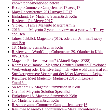
known/done/mentioned before…
Recap eCommerceCamp Jena 2017 #eccj17
MageUnconference 2017 #mageUC17
Einladung: 19. Magento Stammtisch Köln
Review – Git Merge 2017
Yipiee…. I am a Magento Master! Am I?
2016 – the Magento 2 year in review or: a year with Tracey
and Ben
Jahresrückblick Magento 2(016), oder: ein Jahr mit Tracey
und Ben
18. Magento Stammtisch in Köln
Review zum WordCamp Cologne am 29. Oktober in Köln
#WCCGN
Magento Patches – was tun? (Aktuell Supee 8788)
Kahms next Bämbel: Magento Certified Frontend Developer
Werkvertrag oder Dienstvertrag – ich wäre wohl dann mal ein
Speaker gewesen: Vortrag auf der Meet Magento in Leipzig
Resumée: Meet Magento (Magneto) 2016 in Leipzig
#mm16de
So war er: 16. Magento Stammtisch in Köln
Certified Magento Solution Specialist
Einladung: 16. Magento Stammtisch Köln
15. Magento Stammtisch Köln
Resumee zum eCommerceCamp in Jena #eccj16
Resumee Magento Unconference – MageUnconference –