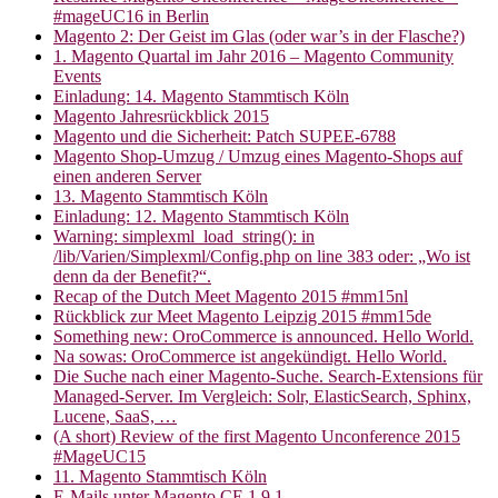
#mageUC16 in Berlin
Magento 2: Der Geist im Glas (oder war’s in der Flasche?)
1. Magento Quartal im Jahr 2016 – Magento Community
Events
Einladung: 14. Magento Stammtisch Köln
Magento Jahresrückblick 2015
Magento und die Sicherheit: Patch SUPEE-6788
Magento Shop-Umzug / Umzug eines Magento-Shops auf
einen anderen Server
13. Magento Stammtisch Köln
Einladung: 12. Magento Stammtisch Köln
Warning: simplexml_load_string(): in
/lib/Varien/Simplexml/Config.php on line 383 oder: „Wo ist
denn da der Benefit?“.
Recap of the Dutch Meet Magento 2015 #mm15nl
Rückblick zur Meet Magento Leipzig 2015 #mm15de
Something new: OroCommerce is announced. Hello World.
Na sowas: OroCommerce ist angekündigt. Hello World.
Die Suche nach einer Magento-Suche. Search-Extensions für
Managed-Server. Im Vergleich: Solr, ElasticSearch, Sphinx,
Lucene, SaaS, …
(A short) Review of the first Magento Unconference 2015
#MageUC15
11. Magento Stammtisch Köln
E-Mails unter Magento CE 1.9.1