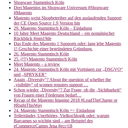
Shopware Stammtisch Köln
Drei Magentos im Shopware Universum #Shopware
#Magento
Magento weist Shopbetreiber auf den auslaufenden Support
der CE Open Source 1.9 Version hin
29. Magento Stammtisch Köln – Einladung
10 Jahre Meet Magento Deutschland – ein nostalgischer
Rückblick #mm19de
Das Ende des Magento 1 Supports oder: lang lebe Magento
1! Geschichte einer begründeten Gründung.
26. Magento Stammtisch Köln
25. (!!!) Magento Stammtisch Köln
Meet Magento – a review
24. Magento Stammtisch Köln mit Vorträgen zur „DSGVO“
und „SPRYKER“
Again „Diversity“? About the question of whether the
„visibility“ of women requires support …
Schon wieder „Diversity“? Zur Frage, ob die „Sichtbarkeit“
von Frauen einer Förderung bedarf…
Recap of the Magento Imagine 2018 #LeadTheCharge or
#RightThisWay
24. Magento Stammtisch Köln => Einladung
Tellerränder, Unerhörtes, Vielkochlogik oder: warum
Barcamps so wichtig sind – am Beispiel des
eCommerceCamps Jena #eccj18