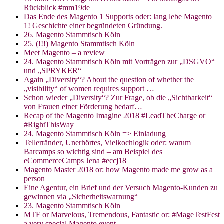
Rückblick #mm19de
Das Ende des Magento 1 Supports oder: lang lebe Magento
1! Geschichte einer begründeten Gründung.
26. Magento Stammtisch Köln
25. (!!!) Magento Stammtisch Köln
Meet Magento – a review
24. Magento Stammtisch Köln mit Vorträgen zur „DSGVO“
und „SPRYKER“
Again „Diversity“? About the question of whether the
„visibility“ of women requires support …
Schon wieder „Diversity“? Zur Frage, ob die „Sichtbarkeit“
von Frauen einer Förderung bedarf…
Recap of the Magento Imagine 2018 #LeadTheCharge or
#RightThisWay
24. Magento Stammtisch Köln => Einladung
Tellerränder, Unerhörtes, Vielkochlogik oder: warum
Barcamps so wichtig sind – am Beispiel des
eCommerceCamps Jena #eccj18
Magento Master 2018 or: how Magento made me grow as a
person
Eine Agentur, ein Brief und der Versuch Magento-Kunden zu
gewinnen via „Sicherheitswarnung“
23. Magento Stammtisch Köln
MTF or Marvelous, Tremendous, Fantastic or: #MageTestFest
a very special Magento event