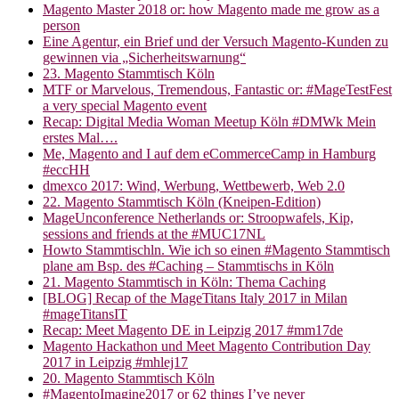
Magento Master 2018 or: how Magento made me grow as a
person
Eine Agentur, ein Brief und der Versuch Magento-Kunden zu
gewinnen via „Sicherheitswarnung“
23. Magento Stammtisch Köln
MTF or Marvelous, Tremendous, Fantastic or: #MageTestFest
a very special Magento event
Recap: Digital Media Woman Meetup Köln #DMWk Mein
erstes Mal….
Me, Magento and I auf dem eCommerceCamp in Hamburg
#eccHH
dmexco 2017: Wind, Werbung, Wettbewerb, Web 2.0
22. Magento Stammtisch Köln (Kneipen-Edition)
MageUnconference Netherlands or: Stroopwafels, Kip,
sessions and friends at the #MUC17NL
Howto Stammtischln. Wie ich so einen #Magento Stammtisch
plane am Bsp. des #Caching – Stammtischs in Köln
21. Magento Stammtisch in Köln: Thema Caching
[BLOG] Recap of the MageTitans Italy 2017 in Milan
#mageTitansIT
Recap: Meet Magento DE in Leipzig 2017 #mm17de
Magento Hackathon und Meet Magento Contribution Day
2017 in Leipzig #mhlej17
20. Magento Stammtisch Köln
#MagentoImagine2017 or 62 things I’ve never