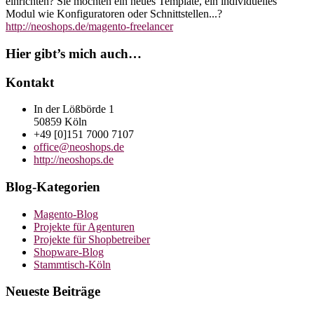
einrichten? Sie möchten ein neues Template, ein individuelles
Modul wie Konfiguratoren oder Schnittstellen...?
http://neoshops.de/magento-freelancer
Hier gibt’s mich auch…
Kontakt
In der Lößbörde 1
50859 Köln
+49 [0]151 7000 7107
office@neoshops.de
http://neoshops.de
Blog-Kategorien
Magento-Blog
Projekte für Agenturen
Projekte für Shopbetreiber
Shopware-Blog
Stammtisch-Köln
Neueste Beiträge