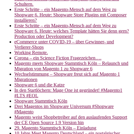
Schultern.
Erste Schritte – ein Magento-Mensch auf dem Weg zu
Shopware 6. Heute: Shopware Store Plugins mit Composer
installieren?
Erste Schritte – ein Magento-Mensch auf dem Weg zu
Shopware 6. Heute: welches Template hätten Sie denn gern?
Production oder Development?
eCommerce unter COVID-19 – über Gewinner- und
Verlierer-Shops
Working Remote.
Corona – ein Science Fiction Fragezeichen….
Magento meets Shopware Stammtisch Köln – Relaunch und
Migration von Magento 1 zu Shopware 6
Wechselstimmung – Shopware freut sich auf Magento 1
Migrationen
Shopware 6 und die Katze
In den Startlöchern: Mage One ist gegründet! #Magento1
#LTS #EOL
Shopware Stammtisch Köln
Drei Magentos im Shopware Universum #Shopware
#Magento
Magento weist Shopbetreiber auf den auslaufenden Support
der CE Open Source 1.9 Version hin
29. Magento Stammtisch Köln – Einladung
10 Jahre Meet Magento Deutschland – ein nostalgischer