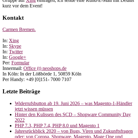
Gruppe auf
Xing
eintragen, ich sende eine Rund-E-Mail mit Details
kurz vor dem Event!
Kontakt
Carmen Bremen.
In:
Xing
In:
Skype
In:
Twitter
In:
Google+
Per:
Formular
Innermail:
Office (t) neoshops.de
In Köln: In der Lößbörde 1, 50859 Köln
Per Handy: +49 [0]151- 7000 7107
Letzte Beiträge
Widerrufsbutton ab 19. Juni 2026 – was Magento-1-Händler
jetzt wissen müssen
Hinter den Kulissen des SCD – Shopware Community Day
2022
PHP 7.3, PHP 7.4, PHP 8.0 und Magento 1
Jahresrückblick 2020 – von Bugs, Viren und Zukunftsfragen
oder: von Corona, Shopware, Magento, Mage One und