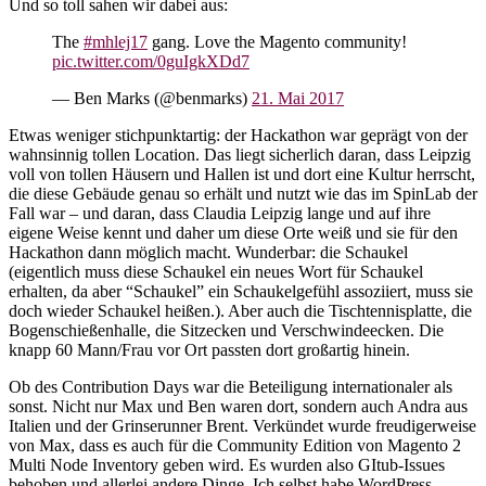
Und so toll sahen wir dabei aus:
The
#mhlej17
gang. Love the Magento community!
pic.twitter.com/0guIgkXDd7
— Ben Marks (@benmarks)
21. Mai 2017
Etwas weniger stichpunktartig: der Hackathon war geprägt von der
wahnsinnig tollen Location. Das liegt sicherlich daran, dass Leipzig
voll von tollen Häusern und Hallen ist und dort eine Kultur herrscht,
die diese Gebäude genau so erhält und nutzt wie das im SpinLab der
Fall war – und daran, dass Claudia Leipzig lange und auf ihre
eigene Weise kennt und daher um diese Orte weiß und sie für den
Hackathon dann möglich macht. Wunderbar: die Schaukel
(eigentlich muss diese Schaukel ein neues Wort für Schaukel
erhalten, da aber “Schaukel” ein Schaukelgefühl assoziiert, muss sie
doch wieder Schaukel heißen.). Aber auch die Tischtennisplatte, die
Bogenschießenhalle, die Sitzecken und Verschwindeecken. Die
knapp 60 Mann/Frau vor Ort passten dort großartig hinein.
Ob des Contribution Days war die Beteiligung internationaler als
sonst. Nicht nur Max und Ben waren dort, sondern auch Andra aus
Italien und der Grinserunner Brent. Verkündet wurde freudigerweise
von Max, dass es auch für die Community Edition von Magento 2
Multi Node Inventory geben wird. Es wurden also GItub-Issues
behoben und allerlei andere Dinge. Ich selbst habe WordPress