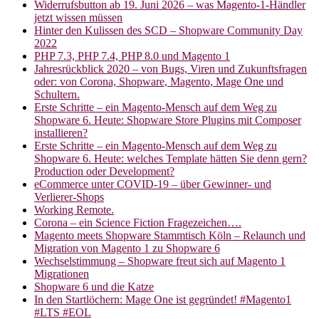
Widerrufsbutton ab 19. Juni 2026 – was Magento-1-Händler
jetzt wissen müssen
Hinter den Kulissen des SCD – Shopware Community Day
2022
PHP 7.3, PHP 7.4, PHP 8.0 und Magento 1
Jahresrückblick 2020 – von Bugs, Viren und Zukunftsfragen
oder: von Corona, Shopware, Magento, Mage One und
Schultern.
Erste Schritte – ein Magento-Mensch auf dem Weg zu
Shopware 6. Heute: Shopware Store Plugins mit Composer
installieren?
Erste Schritte – ein Magento-Mensch auf dem Weg zu
Shopware 6. Heute: welches Template hätten Sie denn gern?
Production oder Development?
eCommerce unter COVID-19 – über Gewinner- und
Verlierer-Shops
Working Remote.
Corona – ein Science Fiction Fragezeichen….
Magento meets Shopware Stammtisch Köln – Relaunch und
Migration von Magento 1 zu Shopware 6
Wechselstimmung – Shopware freut sich auf Magento 1
Migrationen
Shopware 6 und die Katze
In den Startlöchern: Mage One ist gegründet! #Magento1
#LTS #EOL