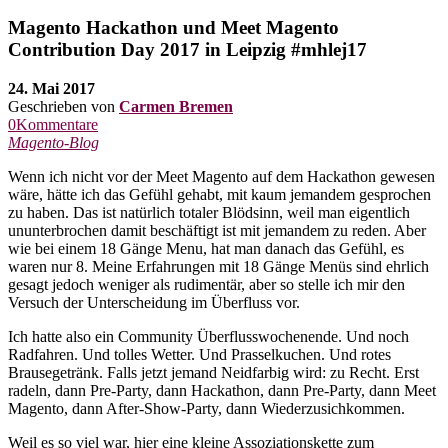
Magento Hackathon und Meet Magento
Contribution Day 2017 in Leipzig #mhlej17
24. Mai 2017
Geschrieben von
Carmen Bremen
0Kommentare
Magento-Blog
Wenn ich nicht vor der Meet Magento auf dem Hackathon gewesen
wäre, hätte ich das Gefühl gehabt, mit kaum jemandem gesprochen
zu haben. Das ist natürlich totaler Blödsinn, weil man eigentlich
ununterbrochen damit beschäftigt ist mit jemandem zu reden. Aber
wie bei einem 18 Gänge Menu, hat man danach das Gefühl, es
waren nur 8. Meine Erfahrungen mit 18 Gänge Menüs sind ehrlich
gesagt jedoch weniger als rudimentär, aber so stelle ich mir den
Versuch der Unterscheidung im Überfluss vor.
Ich hatte also ein Community Überflusswochenende. Und noch
Radfahren. Und tolles Wetter. Und Prasselkuchen. Und rotes
Brausegetränk. Falls jetzt jemand Neidfarbig wird: zu Recht. Erst
radeln, dann Pre-Party, dann Hackathon, dann Pre-Party, dann Meet
Magento, dann After-Show-Party, dann Wiederzusichkommen.
Weil es so viel war, hier eine kleine Assoziationskette zum