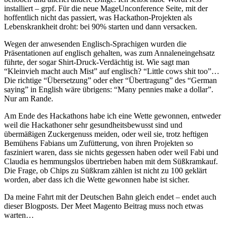
installiert – grpf. Für die neue MageUnconference Seite, mit der
hoffentlich nicht das passiert, was Hackathon-Projekten als
Lebenskrankheit droht: bei 90% starten und dann versacken.
Wegen der anwesenden Englisch-Sprachigen wurden die
Präsentationen auf englisch gehalten, was zum Annaleneingehsatz
führte, der sogar Shirt-Druck-Verdächtig ist. Wie sagt man
“Kleinvieh macht auch Mist” auf englisch? “Little cows shit too”…
Die richtige “Übersetzung” oder eher “Übertragung” des “German
saying” in English wäre übrigens: “Many pennies make a dollar”.
Nur am Rande.
Am Ende des Hackathons habe ich eine Wette gewonnen, entweder
weil die Hackathoner sehr gesundheitsbewusst sind und
übermäßigen Zuckergenuss meiden, oder weil sie, trotz heftigen
Bemühens Fabians um Zufütterung, von ihren Projekten so
fasziniert waren, dass sie nichts gegessen haben oder weil Fabi und
Claudia es hemmungslos übertrieben haben mit dem Süßkramkauf.
Die Frage, ob Chips zu Süßkram zählen ist nicht zu 100 geklärt
worden, aber dass ich die Wette gewonnen habe ist sicher.
Da meine Fahrt mit der Deutschen Bahn gleich endet – endet auch
dieser Blogposts. Der Meet Magento Beitrag muss noch etwas
warten…