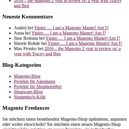
2016 – the Magento 2 year in review or: a year with Tracey
and Ben
Neueste Kommentare
Andrej
bei
Yipiee…. I am a Magento Master! Am I?
Anna
bei
Yipiee…. I am a Magento Master! Am I?
Jisse Reitsma
bei
Yipiee…. I am a Magento Master! Am I?
Sherrie Rohde
bei
Yipiee…. I am a Magento Master! Am I?
Max Pronko
bei
2016 – the Magento 2 year in review or: a
year with Tracey and Ben
Blog-Kategorien
Magento-Blog
Projekte für Agenturen
Projekte für Shopbetreiber
Shopware-Blog
Stammtisch-Köln
Magento Freelancer
Sie möchten einen bestehenden Magento-Shop optimieren, anpassen
oder weiter einwickeln? Sie möchten einen neuen Magento-Shop