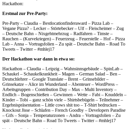
Hackathon:
Erstmal zur Pre-Party:
Pre-Party – Claudia – Bestlocationfinderaward – Pizza Lab –
Vegane Pizza? – Lecker – Störtebecker – Ulf – Fleischeimer – Zug
– Deutsche Bahn – Nixgehtmehrzug – Radfahren – Timste –
Rauchen – (Kurvekriegen) – Feuerzeug – Feuerstelle – Hof – Pizza
Lab – Anna – Vortragsfolien – Zu spät – Deutsche Bahn – Road To
Tweets – Twitter – #mhlej17
Der Hackathon war dann in etwa so:
Hackathon – Claudia – Leipzig – Wahnsinnsgebäude – SpinLab –
Schaukel – Schaukelkrankheit – Magen – German Salad – Ben –
Deutschlehrer – Google Translate – Brent – Grinsebilder –
Grinsekatze – Alice im Wunderland – Abenteuer – WordPress –
Arbeitsgruppen – Contribution Day – Max – Multi Inventory –
Endlich – Bogenschießen – Gewinnen – Wette – Fabi – Knuddeln –
Kinder – Tobi – ganz schön viele – Shirtsbebügeln – Teilnehmer –
Ergebnispräsentation – Little cows shit too – T-Shirt bedrucken –
Knockout Jisse – Schlafen – French Goodby – Developers Paradise
– Gifs – Sonja – Temperaturzonen – Andra – Vortragsfolien – Zu
spät – Deutsche Bahn – Road To Tweets – Twitter – #mhlej17