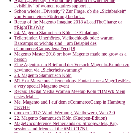
Again „Diversity“? About the question of whether the
„visibility“ of women requires support …
Schon wieder „Diversity“? Zur Frage, ob die „Sichtbarkeit“
von Frauen einer Förderung bedarf…
Recap of the Magento Imagine 2018 #LeadTheCharge or
#RightThisWay
24. Magento Stammtisch Köln => Einladung
Tellerränder, Unerhörtes, Vielkochlogik oder: warum
Barcamps so wichtig sind – am Beispiel des
eCommerceCamps Jena #eccj18
Magento Master 2018 or: how Magento made me grow as a
person
Eine Agentur, ein Brief und der Versuch Magento-Kunden zu
gewinnen via „Sicherheitswarnung“
23. Magento Stammtisch Köln
MTF or Marvelous, Tremendous, Fantastic or: #MageTestFest
a very special Magento event
Recap: Digital Media Woman Meetup Köln #DMWk Mein
erstes Mal….
Me, Magento and I auf dem eCommerceCamp in Hamburg
#eccHH
dmexco 2017: Wind, Werbung, Wettbewerb, Web 2.0
22. Magento Stammtisch Köln (Kneipen-Edition)
MageUnconference Netherlands or: Stroopwafels, Kip,
sessions and friends at the #MUC17NL