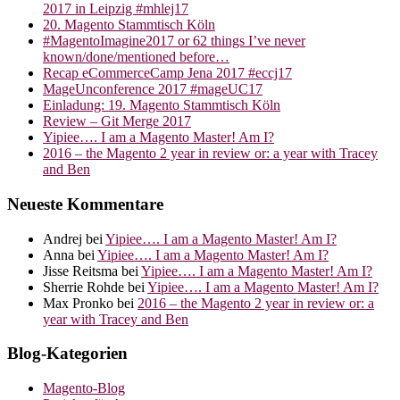
2017 in Leipzig #mhlej17
20. Magento Stammtisch Köln
#MagentoImagine2017 or 62 things I’ve never
known/done/mentioned before…
Recap eCommerceCamp Jena 2017 #eccj17
MageUnconference 2017 #mageUC17
Einladung: 19. Magento Stammtisch Köln
Review – Git Merge 2017
Yipiee…. I am a Magento Master! Am I?
2016 – the Magento 2 year in review or: a year with Tracey
and Ben
Neueste Kommentare
Andrej
bei
Yipiee…. I am a Magento Master! Am I?
Anna
bei
Yipiee…. I am a Magento Master! Am I?
Jisse Reitsma
bei
Yipiee…. I am a Magento Master! Am I?
Sherrie Rohde
bei
Yipiee…. I am a Magento Master! Am I?
Max Pronko
bei
2016 – the Magento 2 year in review or: a
year with Tracey and Ben
Blog-Kategorien
Magento-Blog