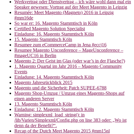
Werkvertrag oder Dienstvertrag – ich wäre wohl dann mal ein
Speaker gewesen: Vortrag auf der Meet Magento in Leipzig
Resumée: Meet Magento (Magneto) 2016 in Leipzig
#mm16de
So war er: 16. Magento Stammtisch in Köln
Certified Magento Solution Specialist
Einladung: 16. Magento Stammtisch Köln
15. Magento Stammtisch Köln
Resumee zum eCommerceCamp in Jena #eccj16
Resumee Magento Unconference – MageUnconference –
#mageUC16 in Berlin
Magento 2: Der Geist im Glas (oder war’s in der Flasche?)
1. Magento Quartal im Jahr 2016 – Magento Community
Events
Einladung: 14. Magento Stammtisch Köln
Magento Jahresrückblick 2015
Magento und die Sicherheit: Patch SUPEE-6788
Magento Shop-Umzug / Umzug eines Magento-Shops auf
einen anderen Server
13. Magento Stammtisch Köln
Einladung: 12. Magento Stammtisch Köln
Warning: simplexml_load_string(): in
/lib/Varien/Simplexml/Config.php on line 383 oder: „Wo ist
denn da der Benefit?“.
Recap of the Dutch Meet Magento 2015 #mm15nl