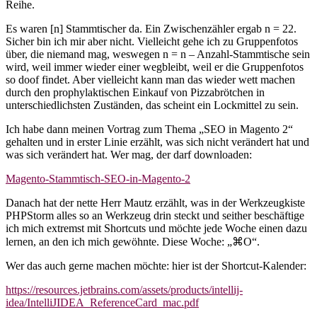
Reihe.
Es waren [n] Stammtischer da. Ein Zwischenzähler ergab n = 22.
Sicher bin ich mir aber nicht. Vielleicht gehe ich zu Gruppenfotos
über, die niemand mag, weswegen n = n – Anzahl-Stammtische sein
wird, weil immer wieder einer wegbleibt, weil er die Gruppenfotos
so doof findet. Aber vielleicht kann man das wieder wett machen
durch den prophylaktischen Einkauf von Pizzabrötchen in
unterschiedlichsten Zuständen, das scheint ein Lockmittel zu sein.
Ich habe dann meinen Vortrag zum Thema „SEO in Magento 2“
gehalten und in erster Linie erzählt, was sich nicht verändert hat und
was sich verändert hat. Wer mag, der darf downloaden:
Magento-Stammtisch-SEO-in-Magento-2
Danach hat der nette Herr Mautz erzählt, was in der Werkzeugkiste
PHPStorm alles so an Werkzeug drin steckt und seither beschäftige
ich mich extremst mit Shortcuts und möchte jede Woche einen dazu
lernen, an den ich mich gewöhnte. Diese Woche: „⌘O“.
Wer das auch gerne machen möchte: hier ist der Shortcut-Kalender:
https://resources.jetbrains.com/assets/products/intellij-
idea/IntelliJIDEA_ReferenceCard_mac.pdf