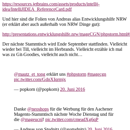
https://resources.jetbrains.com/assets/products/intellij-
idea/IntelliJIDEA_ReferenceCard.pdf
Und hier sind die Folien von Andreas alias Entwicklungshilfe NRW
(er erklärt aber auch außerhalb von NRW Dinge gut):
http://presentations.entwicklungshilfe.nrw/mageCGN/phpstorm.html#
Der nächste Stammtisch wird Ende September stattfinden. Vielleicht
wieder bei Till, vielleicht im Herbrands. Vielleicht erzähle ich mal
was zu Git-Goodies, vielleicht auch nicht…
@mautz_et_tong
erklärt uns
#phpstorm
#magecgn
pic.twitter.com/GdnXIqrmjx
— popkorn (@popkorn)
20. Juni 2016
Danke
@neoshops
für die Werbung für den Aachener
Magento-Stammtisch nächste Woche Dienstag und für
die
@mageucnl
!
pic.twitter.com/cmeadXg6qP
— Andreas von Studnitz (@avstudnitz)
20. Juni 2016