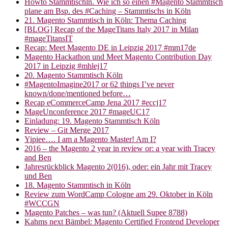
Howto Stammtischln. Wie ich so einen #Magento Stammtisch
plane am Bsp. des #Caching – Stammtischs in Köln
21. Magento Stammtisch in Köln: Thema Caching
[BLOG] Recap of the MageTitans Italy 2017 in Milan
#mageTitansIT
Recap: Meet Magento DE in Leipzig 2017 #mm17de
Magento Hackathon und Meet Magento Contribution Day
2017 in Leipzig #mhlej17
20. Magento Stammtisch Köln
#MagentoImagine2017 or 62 things I’ve never
known/done/mentioned before…
Recap eCommerceCamp Jena 2017 #eccj17
MageUnconference 2017 #mageUC17
Einladung: 19. Magento Stammtisch Köln
Review – Git Merge 2017
Yipiee…. I am a Magento Master! Am I?
2016 – the Magento 2 year in review or: a year with Tracey
and Ben
Jahresrückblick Magento 2(016), oder: ein Jahr mit Tracey
und Ben
18. Magento Stammtisch in Köln
Review zum WordCamp Cologne am 29. Oktober in Köln
#WCCGN
Magento Patches – was tun? (Aktuell Supee 8788)
Kahms next Bämbel: Magento Certified Frontend Developer