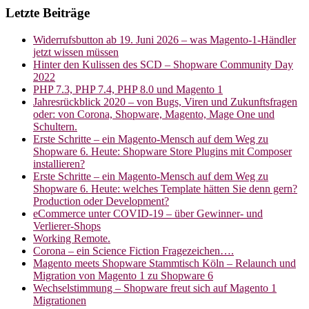
Letzte Beiträge
Widerrufsbutton ab 19. Juni 2026 – was Magento-1-Händler
jetzt wissen müssen
Hinter den Kulissen des SCD – Shopware Community Day
2022
PHP 7.3, PHP 7.4, PHP 8.0 und Magento 1
Jahresrückblick 2020 – von Bugs, Viren und Zukunftsfragen
oder: von Corona, Shopware, Magento, Mage One und
Schultern.
Erste Schritte – ein Magento-Mensch auf dem Weg zu
Shopware 6. Heute: Shopware Store Plugins mit Composer
installieren?
Erste Schritte – ein Magento-Mensch auf dem Weg zu
Shopware 6. Heute: welches Template hätten Sie denn gern?
Production oder Development?
eCommerce unter COVID-19 – über Gewinner- und
Verlierer-Shops
Working Remote.
Corona – ein Science Fiction Fragezeichen….
Magento meets Shopware Stammtisch Köln – Relaunch und
Migration von Magento 1 zu Shopware 6
Wechselstimmung – Shopware freut sich auf Magento 1
Migrationen