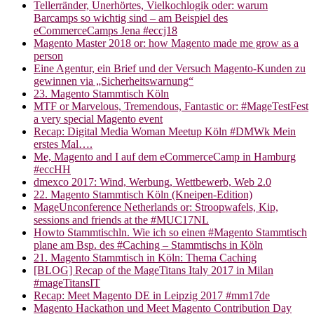
Tellerränder, Unerhörtes, Vielkochlogik oder: warum
Barcamps so wichtig sind – am Beispiel des
eCommerceCamps Jena #eccj18
Magento Master 2018 or: how Magento made me grow as a
person
Eine Agentur, ein Brief und der Versuch Magento-Kunden zu
gewinnen via „Sicherheitswarnung“
23. Magento Stammtisch Köln
MTF or Marvelous, Tremendous, Fantastic or: #MageTestFest
a very special Magento event
Recap: Digital Media Woman Meetup Köln #DMWk Mein
erstes Mal….
Me, Magento and I auf dem eCommerceCamp in Hamburg
#eccHH
dmexco 2017: Wind, Werbung, Wettbewerb, Web 2.0
22. Magento Stammtisch Köln (Kneipen-Edition)
MageUnconference Netherlands or: Stroopwafels, Kip,
sessions and friends at the #MUC17NL
Howto Stammtischln. Wie ich so einen #Magento Stammtisch
plane am Bsp. des #Caching – Stammtischs in Köln
21. Magento Stammtisch in Köln: Thema Caching
[BLOG] Recap of the MageTitans Italy 2017 in Milan
#mageTitansIT
Recap: Meet Magento DE in Leipzig 2017 #mm17de
Magento Hackathon und Meet Magento Contribution Day