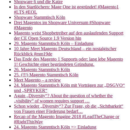
Shopware 6 und die Katze
In den Startlöchern: Mage One ist gegründet! #Magento1
#LTS #EOL
Shopware Stammtisch Köln
Drei Magentos im Shopware Universum #Shopware
#Magento
Magento weist Shopbetreiber auf den auslaufenden Support
der CE Open Source 1.9 Version hin
29. Magento Stammtisch Köln – Einladung
10 Jahre Meet Magento Deutschland – ein nostalgischer
Rückblick #mm19de
Das Ende des Magento 1 Supports oder: lang lebe Magento
1! Geschichte einer begründeten Gründung.
26. Magento Stammtisch Köln
25. (!!!) Magento Stammtisch Köln
Meet Magento – a review
24. Magento Stammtisch Köln mit Vorträgen zur „DSGVO“
und „SPRYKER“
Again „Diversity“? About the question of whether the
„visibility“ of women requires support …
Schon wieder „Diversity“? Zur Frage, ob die „Sichtbarkeit“
von Frauen einer Förderung bedarf…
Recap of the Magento Imagine 2018 #LeadTheCharge or
#RightThisWay
24. Magento Stammtisch Köln => Einladung