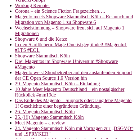
Working Remote.
Corona – ein Science Fiction Fragezeichen….
Magento meets Shopware Stammtisch Köln – Relaunch und
Migration von Magento 1 zu Shopware 6
Wechselstimmung – Shopware freut sich auf Magento 1
Migrationen
Shopware 6 und die Katze
In den Startlöchern: Mage One ist gegründet! #Magento1
#LTS #EOL
Shopware Stammtisch Köln
Drei Magentos im Shopware Universum #Shopware
#Magento
Magento weist Shopbetreiber auf den auslaufenden Support
der CE Open Source 1.9 Version hin
29. Magento Stammtisch Köln – Einladung
10 Jahre Meet Magento Deutschland – ein nostalgischer
Rückblick #mm19de
Das Ende des Magento 1 Supports oder: lang lebe Magento
1! Geschichte einer begründeten Gründung.
26. Magento Stammtisch Köln
25. (!!!) Magento Stammtisch Köln
Meet Magento – a review
24. Magento Stammtisch Köln mit Vorträgen zur „DSGVO“
und „SPRYKER“