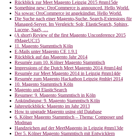
Rückblick zur Meet Magento Leipzig 2015 #mm15de
Something new: OroCommerce is announced. Hello World.
Na sowas: OroCommerce ist angekündigt. Hello World.
Die Suche nach einer Magento-Suche. Search-Extensions für
Managed-Server. Im Vergleich: Solr, ElasticSearch, Sphinx,
Lucene, SaaS, …
(A short) Review of the first Magento Unconference 2015
#MageUC15
11. Magento Stammtisch Köln
E-Mails unter Magento CE 1.9.1
Rückblick auf das Magento Jahr 2014
Resumée zum 10. Kölner Magento Stammtisch
Impressions of the Dutch Meet Magento 2014 #mm14nl
Resumée zur Meet Magento 2014 in Leipzig #mm14de
Resumée zum Magento Hackathon Leipzig #mhlej 2014
10. Magento Stammtisch Köln
Magento und ElasticSearch
Resumee: 9. Magento Stammtisch in Köln
Ankündigung: 9. Magento Stammtisch Köln
Jahresrückblick: Magento im Jahr 2013
How to upgrade Magento using old Database
6. Kölner Magento Stammtisch – Thema: Composer und
Modman
Handzeichen auf der MeetMagento in Leipzig #mm13de
Der 5. Kölner Magento Stammtisch mit Entwicklern