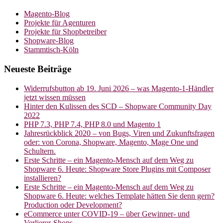
Magento-Blog
Projekte für Agenturen
Projekte für Shopbetreiber
Shopware-Blog
Stammtisch-Köln
Neueste Beiträge
Widerrufsbutton ab 19. Juni 2026 – was Magento-1-Händler
jetzt wissen müssen
Hinter den Kulissen des SCD – Shopware Community Day
2022
PHP 7.3, PHP 7.4, PHP 8.0 und Magento 1
Jahresrückblick 2020 – von Bugs, Viren und Zukunftsfragen
oder: von Corona, Shopware, Magento, Mage One und
Schultern.
Erste Schritte – ein Magento-Mensch auf dem Weg zu
Shopware 6. Heute: Shopware Store Plugins mit Composer
installieren?
Erste Schritte – ein Magento-Mensch auf dem Weg zu
Shopware 6. Heute: welches Template hätten Sie denn gern?
Production oder Development?
eCommerce unter COVID-19 – über Gewinner- und
Verlierer-Shops