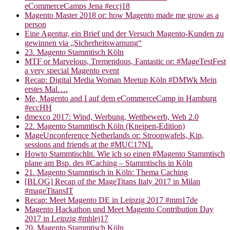
eCommerceCamps Jena #eccj18
Magento Master 2018 or: how Magento made me grow as a
person
Eine Agentur, ein Brief und der Versuch Magento-Kunden zu
gewinnen via „Sicherheitswarnung“
23. Magento Stammtisch Köln
MTF or Marvelous, Tremendous, Fantastic or: #MageTestFest
a very special Magento event
Recap: Digital Media Woman Meetup Köln #DMWk Mein
erstes Mal….
Me, Magento and I auf dem eCommerceCamp in Hamburg
#eccHH
dmexco 2017: Wind, Werbung, Wettbewerb, Web 2.0
22. Magento Stammtisch Köln (Kneipen-Edition)
MageUnconference Netherlands or: Stroopwafels, Kip,
sessions and friends at the #MUC17NL
Howto Stammtischln. Wie ich so einen #Magento Stammtisch
plane am Bsp. des #Caching – Stammtischs in Köln
21. Magento Stammtisch in Köln: Thema Caching
[BLOG] Recap of the MageTitans Italy 2017 in Milan
#mageTitansIT
Recap: Meet Magento DE in Leipzig 2017 #mm17de
Magento Hackathon und Meet Magento Contribution Day
2017 in Leipzig #mhlej17
20. Magento Stammtisch Köln