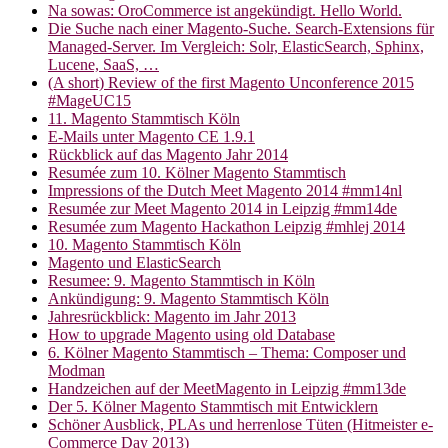
Na sowas: OroCommerce ist angekündigt. Hello World.
Die Suche nach einer Magento-Suche. Search-Extensions für
Managed-Server. Im Vergleich: Solr, ElasticSearch, Sphinx,
Lucene, SaaS, …
(A short) Review of the first Magento Unconference 2015
#MageUC15
11. Magento Stammtisch Köln
E-Mails unter Magento CE 1.9.1
Rückblick auf das Magento Jahr 2014
Resumée zum 10. Kölner Magento Stammtisch
Impressions of the Dutch Meet Magento 2014 #mm14nl
Resumée zur Meet Magento 2014 in Leipzig #mm14de
Resumée zum Magento Hackathon Leipzig #mhlej 2014
10. Magento Stammtisch Köln
Magento und ElasticSearch
Resumee: 9. Magento Stammtisch in Köln
Ankündigung: 9. Magento Stammtisch Köln
Jahresrückblick: Magento im Jahr 2013
How to upgrade Magento using old Database
6. Kölner Magento Stammtisch – Thema: Composer und
Modman
Handzeichen auf der MeetMagento in Leipzig #mm13de
Der 5. Kölner Magento Stammtisch mit Entwicklern
Schöner Ausblick, PLAs und herrenlose Tüten (Hitmeister e-
Commerce Day 2013)