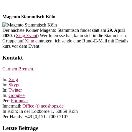
Magento Stammtisch Köln
Der nächste Kölner Magento Stammtisch findet statt am
29. April
2020
. (
Xing Event
) Wer Interesse hat, kann sich in die Stammtisch-
Gruppe auf
Xing
eintragen, ich sende eine Rund-E-Mail mit Details
kurz vor dem Event!
Kontakt
Carmen Bremen.
In:
Xing
In:
Skype
In:
Twitter
In:
Google+
Per:
Formular
Innermail:
Office (t) neoshops.de
In Köln: In der Lößbörde 1, 50859 Köln
Per Handy: +49 [0]151- 7000 7107
Letzte Beiträge