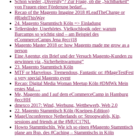
Schon wieder „Diversity“? Zur Frage, ob die „Sichtbarkeit“
von Frauen einer Förderung bedarf…
Recap of the Magento Imagine 2018 #LeadTheCharge or
#RightThisWay
24. Magento Stammtisch Köln => Einladung
Tellerränder, Unerhörtes, Vielkochlogik oder: warum
Barcamps so wichtig sind – am Beispiel des
eCommerceCamps Jena #eccj18
Magento Master 2018 or: how Magento made me grow as a
person
Eine Agentur, ein Brief und der Versuch Magento-Kunden zu
gewinnen via „Sicherheitswarnung“
23. Magento Stammtisch Köln
MTF or Marvelous, Tremendous, Fantastic or: #MageTestFest
a very special Magento event
Recap: Digital Media Woman Meetup Köln #DMWk Mein
erstes Mal….
Me, Magento and I auf dem eCommerceCamp in Hamburg
#eccHH
dmexco 2017: Wind, Werbung, Wettbewerb, Web 2.0
22. Magento Stammtisch Köln (Kneipen-Edition)
MageUnconference Netherlands or: Stroopwafels, Kip,
sessions and friends at the #MUC17NL
Howto Stammtischln. Wie ich so einen #Magento Stammtisch
plane am Bsp. des #Caching – Stammtischs in Köln