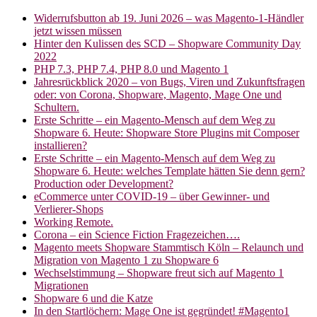
Widerrufsbutton ab 19. Juni 2026 – was Magento-1-Händler
jetzt wissen müssen
Hinter den Kulissen des SCD – Shopware Community Day
2022
PHP 7.3, PHP 7.4, PHP 8.0 und Magento 1
Jahresrückblick 2020 – von Bugs, Viren und Zukunftsfragen
oder: von Corona, Shopware, Magento, Mage One und
Schultern.
Erste Schritte – ein Magento-Mensch auf dem Weg zu
Shopware 6. Heute: Shopware Store Plugins mit Composer
installieren?
Erste Schritte – ein Magento-Mensch auf dem Weg zu
Shopware 6. Heute: welches Template hätten Sie denn gern?
Production oder Development?
eCommerce unter COVID-19 – über Gewinner- und
Verlierer-Shops
Working Remote.
Corona – ein Science Fiction Fragezeichen….
Magento meets Shopware Stammtisch Köln – Relaunch und
Migration von Magento 1 zu Shopware 6
Wechselstimmung – Shopware freut sich auf Magento 1
Migrationen
Shopware 6 und die Katze
In den Startlöchern: Mage One ist gegründet! #Magento1