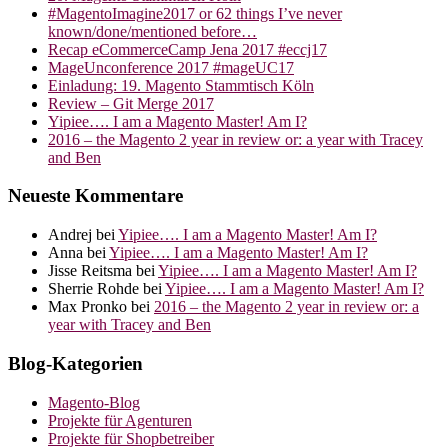
#MagentoImagine2017 or 62 things I’ve never
known/done/mentioned before…
Recap eCommerceCamp Jena 2017 #eccj17
MageUnconference 2017 #mageUC17
Einladung: 19. Magento Stammtisch Köln
Review – Git Merge 2017
Yipiee…. I am a Magento Master! Am I?
2016 – the Magento 2 year in review or: a year with Tracey
and Ben
Neueste Kommentare
Andrej
bei
Yipiee…. I am a Magento Master! Am I?
Anna
bei
Yipiee…. I am a Magento Master! Am I?
Jisse Reitsma
bei
Yipiee…. I am a Magento Master! Am I?
Sherrie Rohde
bei
Yipiee…. I am a Magento Master! Am I?
Max Pronko
bei
2016 – the Magento 2 year in review or: a
year with Tracey and Ben
Blog-Kategorien
Magento-Blog
Projekte für Agenturen
Projekte für Shopbetreiber