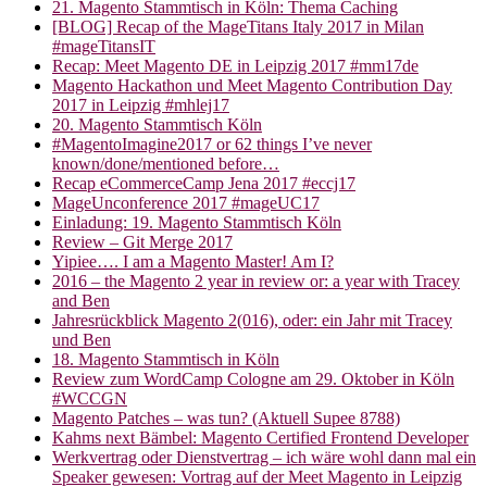
21. Magento Stammtisch in Köln: Thema Caching
[BLOG] Recap of the MageTitans Italy 2017 in Milan
#mageTitansIT
Recap: Meet Magento DE in Leipzig 2017 #mm17de
Magento Hackathon und Meet Magento Contribution Day
2017 in Leipzig #mhlej17
20. Magento Stammtisch Köln
#MagentoImagine2017 or 62 things I’ve never
known/done/mentioned before…
Recap eCommerceCamp Jena 2017 #eccj17
MageUnconference 2017 #mageUC17
Einladung: 19. Magento Stammtisch Köln
Review – Git Merge 2017
Yipiee…. I am a Magento Master! Am I?
2016 – the Magento 2 year in review or: a year with Tracey
and Ben
Jahresrückblick Magento 2(016), oder: ein Jahr mit Tracey
und Ben
18. Magento Stammtisch in Köln
Review zum WordCamp Cologne am 29. Oktober in Köln
#WCCGN
Magento Patches – was tun? (Aktuell Supee 8788)
Kahms next Bämbel: Magento Certified Frontend Developer
Werkvertrag oder Dienstvertrag – ich wäre wohl dann mal ein
Speaker gewesen: Vortrag auf der Meet Magento in Leipzig