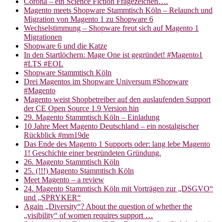
Corona – ein Science Fiction Fragezeichen….
Magento meets Shopware Stammtisch Köln – Relaunch und
Migration von Magento 1 zu Shopware 6
Wechselstimmung – Shopware freut sich auf Magento 1
Migrationen
Shopware 6 und die Katze
In den Startlöchern: Mage One ist gegründet! #Magento1
#LTS #EOL
Shopware Stammtisch Köln
Drei Magentos im Shopware Universum #Shopware
#Magento
Magento weist Shopbetreiber auf den auslaufenden Support
der CE Open Source 1.9 Version hin
29. Magento Stammtisch Köln – Einladung
10 Jahre Meet Magento Deutschland – ein nostalgischer
Rückblick #mm19de
Das Ende des Magento 1 Supports oder: lang lebe Magento
1! Geschichte einer begründeten Gründung.
26. Magento Stammtisch Köln
25. (!!!) Magento Stammtisch Köln
Meet Magento – a review
24. Magento Stammtisch Köln mit Vorträgen zur „DSGVO“
und „SPRYKER“
Again „Diversity“? About the question of whether the
„visibility“ of women requires support …