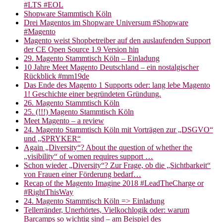
#LTS #EOL
Shopware Stammtisch Köln
Drei Magentos im Shopware Universum #Shopware
#Magento
Magento weist Shopbetreiber auf den auslaufenden Support
der CE Open Source 1.9 Version hin
29. Magento Stammtisch Köln – Einladung
10 Jahre Meet Magento Deutschland – ein nostalgischer
Rückblick #mm19de
Das Ende des Magento 1 Supports oder: lang lebe Magento
1! Geschichte einer begründeten Gründung.
26. Magento Stammtisch Köln
25. (!!!) Magento Stammtisch Köln
Meet Magento – a review
24. Magento Stammtisch Köln mit Vorträgen zur „DSGVO“
und „SPRYKER“
Again „Diversity“? About the question of whether the
„visibility“ of women requires support …
Schon wieder „Diversity“? Zur Frage, ob die „Sichtbarkeit“
von Frauen einer Förderung bedarf…
Recap of the Magento Imagine 2018 #LeadTheCharge or
#RightThisWay
24. Magento Stammtisch Köln => Einladung
Tellerränder, Unerhörtes, Vielkochlogik oder: warum
Barcamps so wichtig sind – am Beispiel des