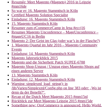
Resumée: Meet Magento (Magneto) 2016 in Leipzig
#mm16de
So war er: 16. Magento Stammtisch in Köln
Certified Magento Solution Specialist
Einladung: 16. Magento Stammtisch Köln
15. Magento Stammtisch Köln
Resumee zum eCommerceCamp in Jena #eccj16
Resumee Magento Unconference – MageUnconference –
#mageUC16 in Berlin
Magento 2: Der Geist im Glas (oder war’s in der Flasche?)
1. Magento Quartal im Jahr 2016 – Magento Community
Events
Einladung: 14. Magento Stammtisch Köln
Magento Jahresrückblick 2015
Magento und die Sicherheit: Patch SUPEE-6788
Magento Shop-Umzug / Umzug eines Magento-Shops auf
einen anderen Server
13. Magento Stammtisch Köln
Einladung: 12. Magento Stammtisch Köln
Warning: simplexml_load_string(): in
/lib/Varien/Simplexml/Config.php on line 383 oder: „Wo ist
denn da der Benefit?“.
Recap of the Dutch Meet Magento 2015 #mm15nl
Rückblick zur Meet Magento Leipzig 2015 #mm15de
Something new: OroCommerce is announced. Hello World.