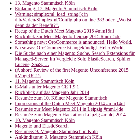
13. Magento Stammtisch Köln
Einladung: 12. Magento Stammtisch Köln
Warning: simplexml_load_string(): in
/lib/Varien/Simplexml/Config.php on line 383 oder: „Wo ist
denn da der Benefit?“.
Recap of the Dutch Meet Magento 2015 #mm15nl
Rückblick zur Meet Magento Leipzig 2015 #mm15de
Something new: OroCommerce is announced. Hello World.
Na sowas: OroCommerce ist angekündigt. Hello World.
Die Suche nach einer Magento-Suche. Search-Extensions für
Managed-Server. Im Vergleich: Solr, ElasticSearch, Sphinx,
Lucene, SaaS, …
(A short) Review of the first Magento Unconference 2015
#MageUC15
11. Magento Stammtisch Köln
E-Mails unter Magento CE 1.9.1
Rückblick auf das Magento Jahr 2014
Resumée zum 10. Kölner Magento Stammtisch
Impressions of the Dutch Meet Magento 2014 #mm14nl
Resumée zur Meet Magento 2014 in Leipzig #mm14de
Resumée zum Magento Hackathon Leipzig #mhlej 2014
10. Magento Stammtisch Köln
Magento und ElasticSearch
Resumee: 9. Magento Stammtisch in Köln
Ankündigung: 9. Magento Stammtisch Köln