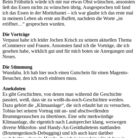
Beim Frühstück würde ich mir nur etwas Obst wünschen, ansonsten
ließ das Essen nichts zu wünschen übrig. Ausgesprochen toll fand
ich das Essen in der Moritzbastei – ich war glaube ich das erste mal
in meinem Leben als erste am Buffett, nachdem die Worte „ist
eröffnet…“ gesprochen wurden.
Die Vorträge
Verpasst habe ich leider Jochen Krisch zu seinem aktuellen Thema
eCommerce und Frauen. Ansonsten fand ich die Vorträge, die ich
gesehen habe, wirklich gut und für mich boten sie Anregungen und
Neues.
Die Stimmung
Wundaba. Ich hab hier noch einen Gutschein für einen Magento-
Besucher, den ich noch einlösen muss.
Anekdoten
Es gibt Geschichten, von denen man während die Geschichte
passiert, weiß, dass sie zu weißt-du-noch-Geschichten werden.
Dazu gehört die „Klimaanlage“, die sich erlaubt hat zu versuchen,
Tobias bei seinem Vortrag mit an- und abschwellenden
Brummgerauschen zu übertönen. Eine sehr merkwürdige
Klimaanlage, die eigentich nach Lautsprecher klang, weswegen
diverse Mikrofon- und Handy-An-Geräthaltetests stattfanden
(Brummgeräusch-Debugging) und ich auch kurz darüber