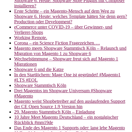
Shopware 6. Heute: Shopware Store Plugins mit Composer
installieren?
Erste Schritte – ein Magento-Mensch auf dem Weg zu
Shopware 6. Heute: welches Template hätten Sie denn gern?
Production oder Development?
eCommerce unter COVID-19 – über Gewinner- und
Verlierer-Shops
Working Remote.
Corona – ein Science Fiction Fragezeichen….
Magento meets Shopware Stammtisch Köln – Relaunch und
Migration von Magento 1 zu Shopware 6
Wechselstimmung – Shopware freut sich auf Magento 1
Migrationen
Shopware 6 und die Katze
In den Startlöchern: Mage One ist gegründet! #Magento1
#LTS #EOL
Shopware Stammtisch Köln
Drei Magentos im Shopware Universum #Shopware
#Magento
Magento weist Shopbetreiber auf den auslaufenden Support
der CE Open Source 1.9 Version hin
29. Magento Stammtisch Köln – Einladung
10 Jahre Meet Magento Deutschland – ein nostalgischer
Rückblick #mm19de
Das Ende des Magento 1 Supports oder: lang lebe Magento