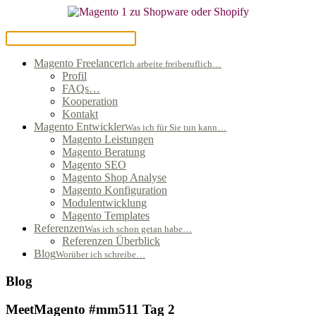
Magento Freelancer
Ich arbeite freiberuflich…
Profil
FAQs…
Kooperation
Kontakt
Magento Entwickler
Was ich für Sie tun kann…
Magento Leistungen
Magento Beratung
Magento SEO
Magento Shop Analyse
Magento Konfiguration
Modulentwicklung
Magento Templates
Referenzen
Was ich schon getan habe…
Referenzen Überblick
Blog
Worüber ich schreibe…
Blog
MeetMagento #mm511 Tag 2