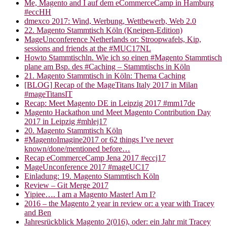
Me, Magento and I auf dem eCommerceCamp in Hamburg
#eccHH
dmexco 2017: Wind, Werbung, Wettbewerb, Web 2.0
22. Magento Stammtisch Köln (Kneipen-Edition)
MageUnconference Netherlands or: Stroopwafels, Kip,
sessions and friends at the #MUC17NL
Howto Stammtischln. Wie ich so einen #Magento Stammtisch
plane am Bsp. des #Caching – Stammtischs in Köln
21. Magento Stammtisch in Köln: Thema Caching
[BLOG] Recap of the MageTitans Italy 2017 in Milan
#mageTitansIT
Recap: Meet Magento DE in Leipzig 2017 #mm17de
Magento Hackathon und Meet Magento Contribution Day
2017 in Leipzig #mhlej17
20. Magento Stammtisch Köln
#MagentoImagine2017 or 62 things I’ve never
known/done/mentioned before…
Recap eCommerceCamp Jena 2017 #eccj17
MageUnconference 2017 #mageUC17
Einladung: 19. Magento Stammtisch Köln
Review – Git Merge 2017
Yipiee…. I am a Magento Master! Am I?
2016 – the Magento 2 year in review or: a year with Tracey
and Ben
Jahresrückblick Magento 2(016), oder: ein Jahr mit Tracey