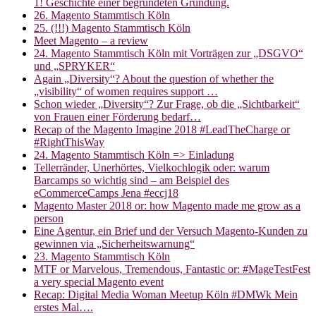
1! Geschichte einer begründeten Gründung.
26. Magento Stammtisch Köln
25. (!!!) Magento Stammtisch Köln
Meet Magento – a review
24. Magento Stammtisch Köln mit Vorträgen zur „DSGVO“
und „SPRYKER“
Again „Diversity“? About the question of whether the
„visibility“ of women requires support …
Schon wieder „Diversity“? Zur Frage, ob die „Sichtbarkeit“
von Frauen einer Förderung bedarf…
Recap of the Magento Imagine 2018 #LeadTheCharge or
#RightThisWay
24. Magento Stammtisch Köln => Einladung
Tellerränder, Unerhörtes, Vielkochlogik oder: warum
Barcamps so wichtig sind – am Beispiel des
eCommerceCamps Jena #eccj18
Magento Master 2018 or: how Magento made me grow as a
person
Eine Agentur, ein Brief und der Versuch Magento-Kunden zu
gewinnen via „Sicherheitswarnung“
23. Magento Stammtisch Köln
MTF or Marvelous, Tremendous, Fantastic or: #MageTestFest
a very special Magento event
Recap: Digital Media Woman Meetup Köln #DMWk Mein
erstes Mal….