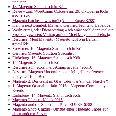
und Ben
18. Magento Stammtisch in Köln
Review zum WordCamp Cologne am 29. Oktober in Köln
#WCCGN
Magento Patches – was tun? (Aktuell Supee 8788)
Kahms next Bämbel: Magento Certified Frontend Developer
Werkvertrag oder Dienstvertrag – ich wäre wohl dann mal ein
Speaker gewesen: Vortrag auf der Meet Magento in Leipzig
Resumée: Meet Magento (Magneto) 2016 in Leipzig
#mm16de
So war er: 16. Magento Stammtisch in Köln
Certified Magento Solution Specialist
Einladung: 16. Magento Stammtisch Köln
15. Magento Stammtisch Köln
Resumee zum eCommerceCamp in Jena #eccj16
Resumee Magento Unconference – MageUnconference –
#mageUC16 in Berlin
Magento 2: Der Geist im Glas (oder war’s in der Flasche?)
1. Magento Quartal im Jahr 2016 – Magento Community
Events
Einladung: 14. Magento Stammtisch Köln
Magento Jahresrückblick 2015
Magento und die Sicherheit: Patch SUPEE-6788
Magento Shop-Umzug / Umzug eines Magento-Shops auf
einen anderen Server