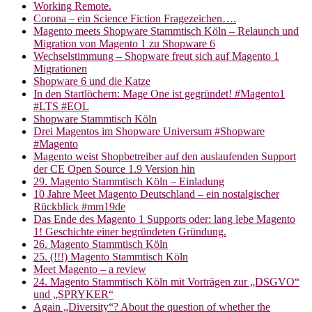
Working Remote.
Corona – ein Science Fiction Fragezeichen….
Magento meets Shopware Stammtisch Köln – Relaunch und
Migration von Magento 1 zu Shopware 6
Wechselstimmung – Shopware freut sich auf Magento 1
Migrationen
Shopware 6 und die Katze
In den Startlöchern: Mage One ist gegründet! #Magento1
#LTS #EOL
Shopware Stammtisch Köln
Drei Magentos im Shopware Universum #Shopware
#Magento
Magento weist Shopbetreiber auf den auslaufenden Support
der CE Open Source 1.9 Version hin
29. Magento Stammtisch Köln – Einladung
10 Jahre Meet Magento Deutschland – ein nostalgischer
Rückblick #mm19de
Das Ende des Magento 1 Supports oder: lang lebe Magento
1! Geschichte einer begründeten Gründung.
26. Magento Stammtisch Köln
25. (!!!) Magento Stammtisch Köln
Meet Magento – a review
24. Magento Stammtisch Köln mit Vorträgen zur „DSGVO“
und „SPRYKER“
Again „Diversity“? About the question of whether the