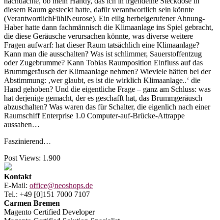
nachdachte, ob mein Handy, das ich in irgendeine Steckdose in
diesem Raum gesteckt hatte, dafür verantwortlich sein könnte
(VerantwortlichFühlNeurose). Ein eilig herbeigerufener Ahnung-
Haber hatte dann fachmännisch die Klimaanlage ins Spiel gebracht,
die diese Geräusche verursachen könnte, was diverse weitere
Fragen aufwarf: hat dieser Raum tatsächlich eine Klimaanlage?
Kann man die ausschalten? Was ist schlimmer, Sauerstoffentzug
oder Zugebrumme? Kann Tobias Raumposition Einfluss auf das
Brummgeräusch der Klimaanlage nehmen? Wieviele hätten bei der
Abstimmung: ‚wer glaubt, es ist die wirklich Klimaanlage..‘ die
Hand gehoben? Und die eigentliche Frage – ganz am Schluss: was
hat derjenige gemacht, der es geschafft hat, das Brummgeräusch
abzuschalten? Was waren das für Schalter, die eigenlich nach einer
Raumschiff Enterprise 1.0 Computer-auf-Brücke-Attrappe
aussahen…
Faszinierend…
Post Views:
1.900
Kontakt
E-Mail:
office@neoshops.de
Tel.: +49 [0]151 7000 7107
Carmen Bremen
Magento Certified Developer