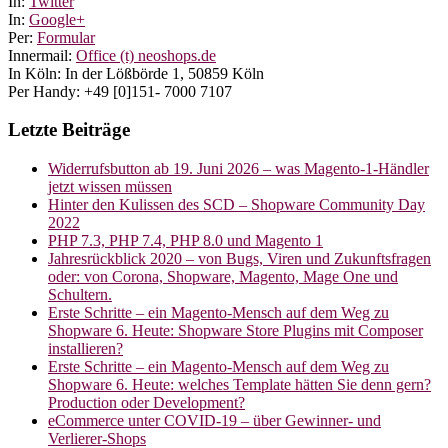
In:
Twitter
In:
Google+
Per:
Formular
Innermail:
Office (t) neoshops.de
In Köln: In der Lößbörde 1, 50859 Köln
Per Handy: +49 [0]151- 7000 7107
Letzte Beiträge
Widerrufsbutton ab 19. Juni 2026 – was Magento-1-Händler
jetzt wissen müssen
Hinter den Kulissen des SCD – Shopware Community Day
2022
PHP 7.3, PHP 7.4, PHP 8.0 und Magento 1
Jahresrückblick 2020 – von Bugs, Viren und Zukunftsfragen
oder: von Corona, Shopware, Magento, Mage One und
Schultern.
Erste Schritte – ein Magento-Mensch auf dem Weg zu
Shopware 6. Heute: Shopware Store Plugins mit Composer
installieren?
Erste Schritte – ein Magento-Mensch auf dem Weg zu
Shopware 6. Heute: welches Template hätten Sie denn gern?
Production oder Development?
eCommerce unter COVID-19 – über Gewinner- und
Verlierer-Shops