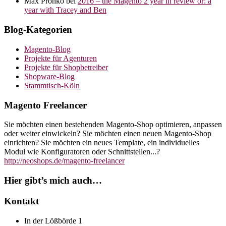
Max Pronko
bei
2016 – the Magento 2 year in review or: a
year with Tracey and Ben
Blog-Kategorien
Magento-Blog
Projekte für Agenturen
Projekte für Shopbetreiber
Shopware-Blog
Stammtisch-Köln
Magento Freelancer
Sie möchten einen bestehenden Magento-Shop optimieren, anpassen
oder weiter einwickeln? Sie möchten einen neuen Magento-Shop
einrichten? Sie möchten ein neues Template, ein individuelles
Modul wie Konfiguratoren oder Schnittstellen...?
http://neoshops.de/magento-freelancer
Hier gibt’s mich auch…
Kontakt
In der Lößbörde 1