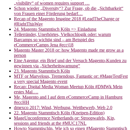
„visibility“ of women requires support …
Schon wieder „Diversity“? Zur Frage, ob die „Sichtbarkeit“
von Frauen einer Förderung bedarf…
Recap of the Magento Imagine 2018 #LeadTheCharge or
#RightThisWay
24. Magento Stammtisch Köln => Einladung
Tellerränder, Unerhörtes, Vielkochlogik oder: warum
Barcamps so wichtig sind – am Beispiel des
eCommerceCamps Jena #eccj18
Magento Master 2018 or: how Magento made me grow as a
person
Eine Agentur, ein Brief und der Versuch Magento-Kunden zu
gewinnen via „Sicherheitswarnung“
23. Magento Stammtisch Köln
MTF or Marvelous, Tremendous, Fantastic or: #MageTestFest
a very special Magento event
Recap: Digital Media Woman Meetup Köln #DMWk Mein
erstes Mal….
Me, Magento and I auf dem eCommerceCamp in Hamburg
#eccHH
dmexco 2017: Wind, Werbung, Wettbewerb, Web 2.0
22. Magento Stammtisch Köln (Kneipen-Edition)
MageUnconference Netherlands or: Stroopwafels, Kip,
sessions and friends at the #MUC17NL
Howto Stammtischln. Wie ich so einen #Magento Stammtisch