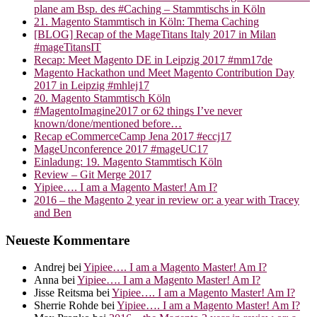
plane am Bsp. des #Caching – Stammtischs in Köln
21. Magento Stammtisch in Köln: Thema Caching
[BLOG] Recap of the MageTitans Italy 2017 in Milan
#mageTitansIT
Recap: Meet Magento DE in Leipzig 2017 #mm17de
Magento Hackathon und Meet Magento Contribution Day
2017 in Leipzig #mhlej17
20. Magento Stammtisch Köln
#MagentoImagine2017 or 62 things I’ve never
known/done/mentioned before…
Recap eCommerceCamp Jena 2017 #eccj17
MageUnconference 2017 #mageUC17
Einladung: 19. Magento Stammtisch Köln
Review – Git Merge 2017
Yipiee…. I am a Magento Master! Am I?
2016 – the Magento 2 year in review or: a year with Tracey
and Ben
Neueste Kommentare
Andrej
bei
Yipiee…. I am a Magento Master! Am I?
Anna
bei
Yipiee…. I am a Magento Master! Am I?
Jisse Reitsma
bei
Yipiee…. I am a Magento Master! Am I?
Sherrie Rohde
bei
Yipiee…. I am a Magento Master! Am I?